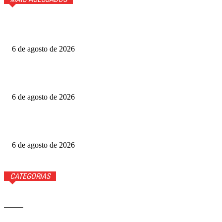
GTA 6 ganhará trailer com cenas inéditas na Netflix. Veja
detalhes
6 de agosto de 2026
Fotógrafo Rainer Faulstich leva Studio Cosplay ao
Metrópoles Game Festival
6 de agosto de 2026
Diretor expõe “boicote” a O Agente Secreto após empate
no Grande Otelo
6 de agosto de 2026
CATEGORIAS
Brasil
37568
Distrito Federal
19424