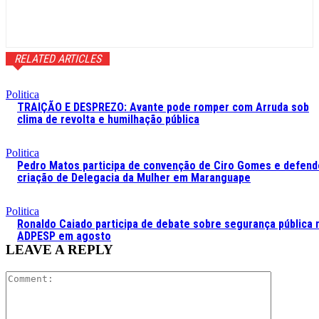
RELATED ARTICLES
Politica
TRAIÇÃO E DESPREZO: Avante pode romper com Arruda sob
clima de revolta e humilhação pública
Politica
Pedro Matos participa de convenção de Ciro Gomes e defend
criação de Delegacia da Mulher em Maranguape
Politica
Ronaldo Caiado participa de debate sobre segurança pública 
ADPESP em agosto
LEAVE A REPLY
Comment: