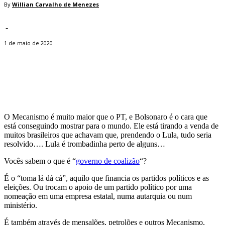
By
Willian Carvalho de Menezes
-
1 de maio de 2020
Facebook
Twitter
Pinterest
WhatsApp
O Mecanismo é muito maior que o PT, e Bolsonaro é o cara que
está conseguindo mostrar para o mundo. Ele está tirando a venda de
muitos brasileiros que achavam que, prendendo o Lula, tudo seria
resolvido…. Lula é trombadinha perto de alguns…
Vocês sabem o que é “
governo de coalizão
“?
É o “toma lá dá cá”, aquilo que financia os partidos políticos e as
eleições. Ou trocam o apoio de um partido político por uma
nomeação em uma empresa estatal, numa autarquia ou num
ministério.
É também através de mensalões, petrolões e outros Mecanismo,