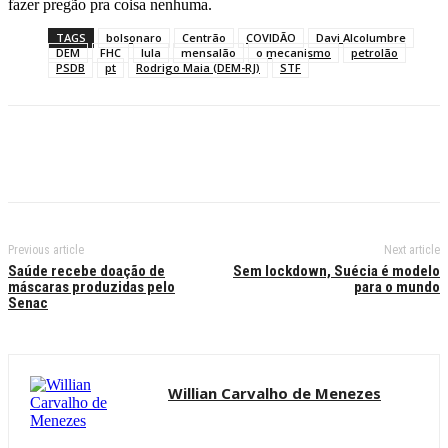
fazer pregão pra coisa nenhuma.
TAGS
bolsonaro
Centrão
COVIDÃO
Davi Alcolumbre
DEM
FHC
lula
mensalão
o mecanismo
petrolão
PSDB
pt
Rodrigo Maia (DEM-RJ)
STF
Previous article
Next article
Saúde recebe doação de
Sem lockdown, Suécia é modelo
máscaras produzidas pelo
para o mundo
Senac
Willian Carvalho de Menezes