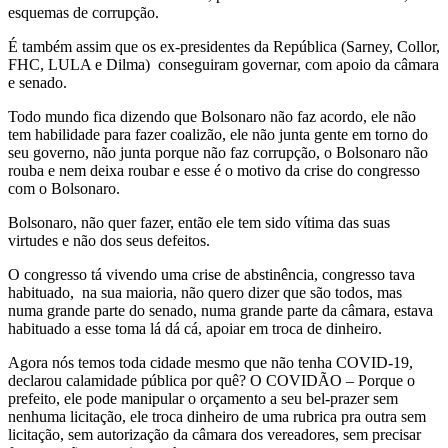
esquemas de corrupção.
É também assim que os ex-presidentes da República (Sarney, Collor,
FHC, LULA e Dilma) conseguiram governar, com apoio da câmara
e senado.
Todo mundo fica dizendo que Bolsonaro não faz acordo, ele não
tem habilidade para fazer coalizão, ele não junta gente em torno do
seu governo, não junta porque não faz corrupção, o Bolsonaro não
rouba e nem deixa roubar e esse é o motivo da crise do congresso
com o Bolsonaro.
Bolsonaro, não quer fazer, então ele tem sido vítima das suas
virtudes e não dos seus defeitos.
O congresso tá vivendo uma crise de abstinência, congresso tava
habituado, na sua maioria, não quero dizer que são todos, mas
numa grande parte do senado, numa grande parte da câmara, estava
habituado a esse toma lá dá cá, apoiar em troca de dinheiro.
Agora nós temos toda cidade mesmo que não tenha COVID-19,
declarou calamidade pública por quê? O COVIDÃO – Porque o
prefeito, ele pode manipular o orçamento a seu bel-prazer sem
nenhuma licitação, ele troca dinheiro de uma rubrica pra outra sem
licitação, sem autorização da câmara dos vereadores, sem precisar