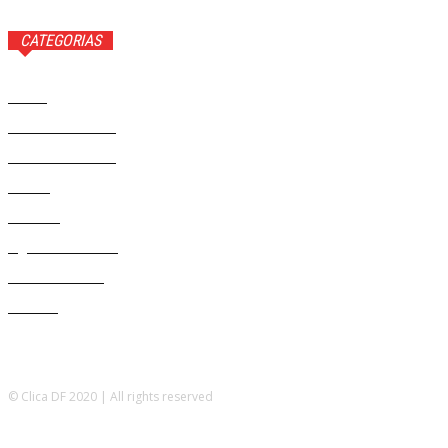
CATEGORIAS
Brasil
37558
Distrito Federal
19423
Entretenimento
14267
Saúde
9801
Politica
328
Agenda Cultural
46
Délio Andrade
32
Cultura
13
© Clica DF 2020 | All rights reserved