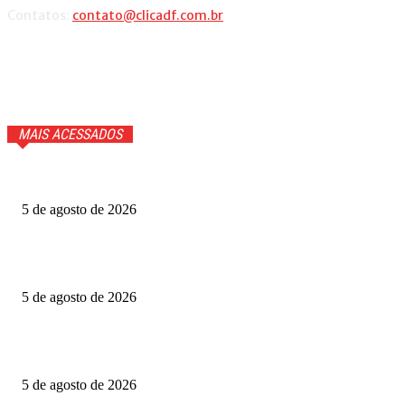
Contatos:
contato@clicadf.com.br
MAIS ACESSADOS
Quem voltou na repescagem do MasterChef 2026? Veja
5 de agosto de 2026
Grande Otelo premia 2 filmes na categoria principal; veja
vencedores
5 de agosto de 2026
Ted Lasso: veja quem volta e quem não estará na 4ª
temporada
5 de agosto de 2026