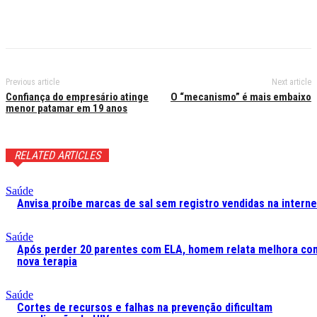
Previous article
Next article
Confiança do empresário atinge
O “mecanismo” é mais embaixo
menor patamar em 19 anos
RELATED ARTICLES
Saúde
Anvisa proíbe marcas de sal sem registro vendidas na interne
Saúde
Após perder 20 parentes com ELA, homem relata melhora co
nova terapia
Saúde
Cortes de recursos e falhas na prevenção dificultam