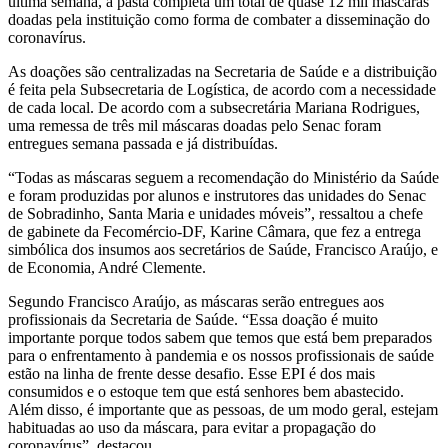
última semana, a pasta completa um total de quase 12 mil máscaras
doadas pela instituição como forma de combater a disseminação do
coronavírus.
As doações são centralizadas na Secretaria de Saúde e a distribuição
é feita pela Subsecretaria de Logística, de acordo com a necessidade
de cada local. De acordo com a subsecretária Mariana Rodrigues,
uma remessa de três mil máscaras doadas pelo Senac foram
entregues semana passada e já distribuídas.
“Todas as máscaras seguem a recomendação do Ministério da Saúde
e foram produzidas por alunos e instrutores das unidades do Senac
de Sobradinho, Santa Maria e unidades móveis”, ressaltou a chefe
de gabinete da Fecomércio-DF, Karine Câmara, que fez a entrega
simbólica dos insumos aos secretários de Saúde, Francisco Araújo, e
de Economia, André Clemente.
Segundo Francisco Araújo, as máscaras serão entregues aos
profissionais da Secretaria de Saúde. “Essa doação é muito
importante porque todos sabem que temos que está bem preparados
para o enfrentamento à pandemia e os nossos profissionais de saúde
estão na linha de frente desse desafio. Esse EPI é dos mais
consumidos e o estoque tem que está senhores bem abastecido.
Além disso, é importante que as pessoas, de um modo geral, estejam
habituadas ao uso da máscara, para evitar a propagação do
coronavírus”, destacou.