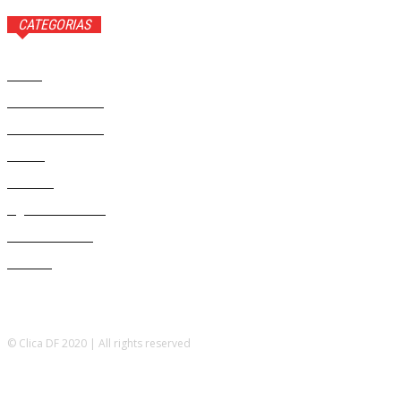
CATEGORIAS
Brasil
37593
Distrito Federal
19432
Entretenimento
14284
Saúde
9823
Politica
329
Agenda Cultural
46
Délio Andrade
32
Cultura
13
© Clica DF 2020 | All rights reserved