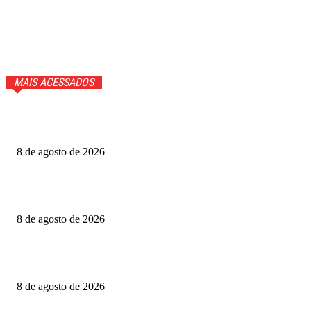
MAIS ACESSADOS
Anvisa proíbe marcas de sal sem registro vendidas na
internet
8 de agosto de 2026
Após perder 20 parentes com ELA, homem relata melhora
com nova terapia
8 de agosto de 2026
Cortes de recursos e falhas na prevenção dificultam
erradicação do HIV
8 de agosto de 2026