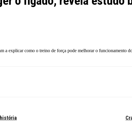
er o fígado, revela estudo b
m a explicar como o treino de força pode melhorar o funcionamento do
história
Cr