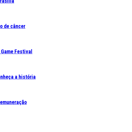
rasília
co de câncer
 Game Festival
nheça a história
e remuneração