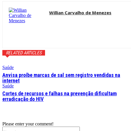
Willian Carvalho de Menezes
RELATED ARTICLES
Saúde
Anvisa proíbe marcas de sal sem registro vendidas na
internet
Saúde
Cortes de recursos e falhas na prevenção dificultam
erradicação do HIV
Please enter your comment!
Name:*