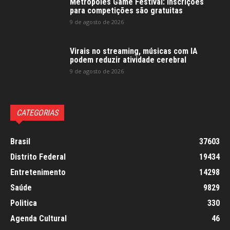
Metrópoles Game Festival: inscrições
para competições são gratuitas
9 de agosto de 2026
Virais no streaming, músicas com IA
podem reduzir atividade cerebral
9 de agosto de 2026
CATEGORIAS
Brasil
37603
Distrito Federal
19434
Entretenimento
14298
Saúde
9829
Politica
330
Agenda Cultural
46