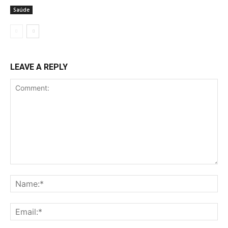
Saúde
LEAVE A REPLY
Comment:
Na
Ema