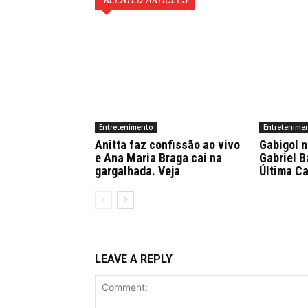
Entretenimento
Entretenime
Anitta faz confissão ao vivo
Gabigol n
e Ana Maria Braga cai na
Gabriel B
gargalhada. Veja
Última C
LEAVE A REPLY