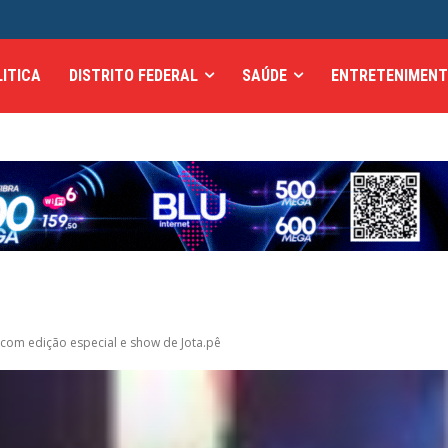
LITICA
DISTRITO FEDERAL
SAÚDE
ENTRETENIMEN
 com edição especial e show de Jota.pê