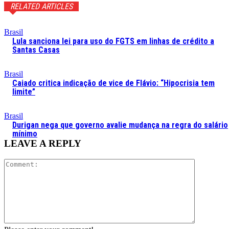
RELATED ARTICLES
Brasil
Lula sanciona lei para uso do FGTS em linhas de crédito a
Santas Casas
Brasil
Caiado critica indicação de vice de Flávio: “Hipocrisia tem
limite”
Brasil
Durigan nega que governo avalie mudança na regra do salário
mínimo
LEAVE A REPLY
Comment: