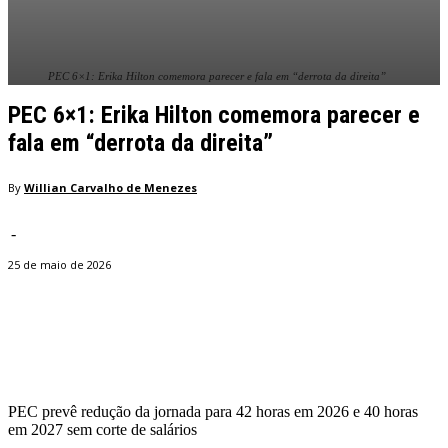
PEC 6×1: Erika Hilton comemora parecer e fala em “derrota da direita”
PEC 6×1: Erika Hilton comemora parecer e
fala em “derrota da direita”
By
Willian Carvalho de Menezes
-
25 de maio de 2026
Facebook
Twitter
Pinterest
WhatsApp
PEC prevê redução da jornada para 42 horas em 2026 e 40 horas
em 2027 sem corte de salários