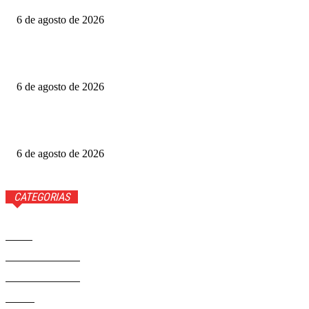
6 de agosto de 2026
Fotógrafo Rainer Faulstich leva Studio Cosplay ao
Metrópoles Game Festival
6 de agosto de 2026
Diretor expõe “boicote” a O Agente Secreto após empate
no Grande Otelo
6 de agosto de 2026
CATEGORIAS
Brasil
37568
Distrito Federal
19424
Entretenimento
14274
Saúde
9808