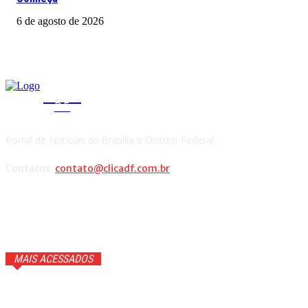
6 de agosto de 2026
CLICA
DF
Portal de Notícias de Brasília e Distrito Federal.
Contatos:
contato@clicadf.com.br
MAIS ACESSADOS
GTA 6 ganhará trailer com cenas inéditas na Netflix. Veja
detalhes