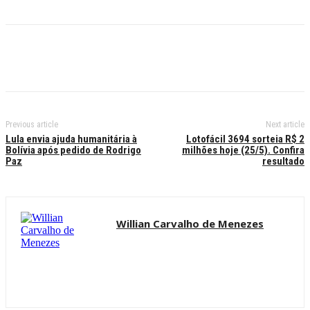
Previous article
Next article
Lula envia ajuda humanitária à
Lotofácil 3694 sorteia R$ 2
Bolívia após pedido de Rodrigo
milhões hoje (25/5). Confira
Paz
resultado
Willian Carvalho de Menezes