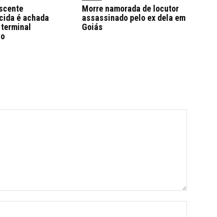
escente
Morre namorada de locutor
cida é achada
assassinado pelo ex dela em
 terminal
Goiás
io
Name:*