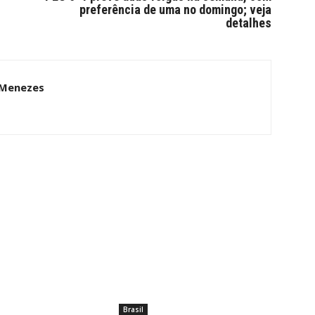
preferência de uma no domingo; veja
detalhes
 Menezes
Brasil