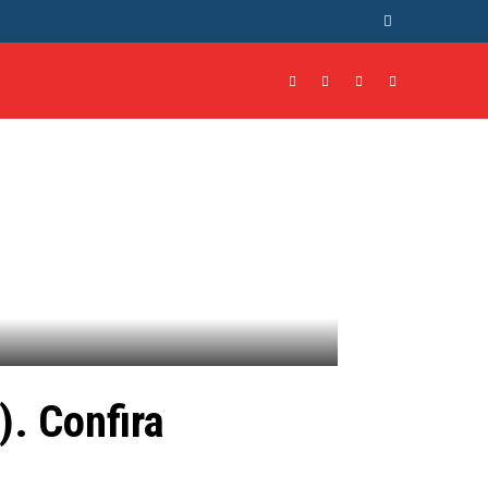
NTO
CULTURA
MORE
). Confira