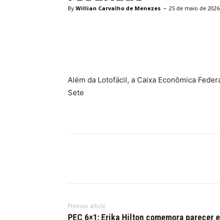
-
By
Willian Carvalho de Menezes
25 de maio de 2026
Facebook
Twitter
Pinte
Além da Lotofácil, a Caixa Econômica Fede
Sete
Previous article
PEC 6×1: Erika Hilton comemora parecer e