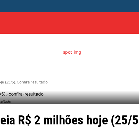
ITICA
DISTRITO FEDERAL
SAÚDE
ENTRETENIME
je (25/5). Confira resultado
sultado
eia R$ 2 milhões hoje (25/5