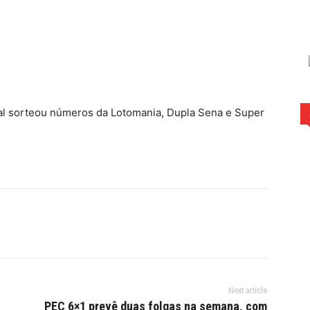
rest
WhatsApp
ral sorteou números da Lotomania, Dupla Sena e Super
Next article
PEC 6×1 prevê duas folgas na semana, com