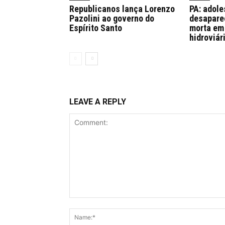
Republicanos lança Lorenzo
PA: adol
Pazolini ao governo do
desapare
Espírito Santo
morta em
hidroviár
LEAVE A REPLY
Comment: