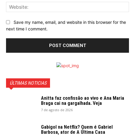
Web
Save my name, email, and website in this browser for the
next time I comment.
ÚLTIMAS NOTICIAS
Anitta faz confissão ao vivo e Ana Maria
Braga cai na gargalhada. Veja
7 de agosto de 2026
Gabigol na Netflix? Quem é Gabriel
Barbosa, ator de A Última Casa