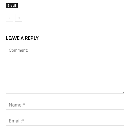
Brasil
LEAVE A REPLY
Comment:
Na
Ema