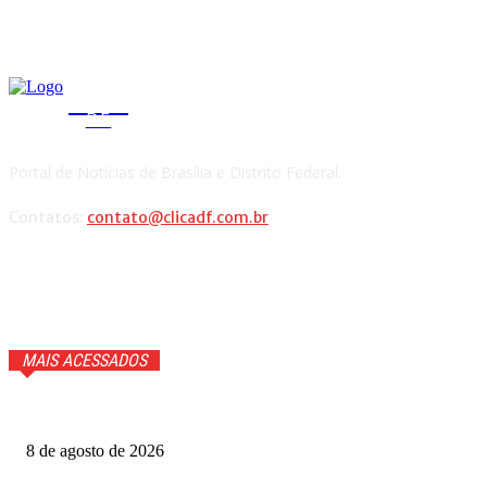
CLICA
DF
Portal de Notícias de Brasília e Distrito Federal.
Contatos:
contato@clicadf.com.br
MAIS ACESSADOS
Cauã Reymond coloca repórter em saia justa ao vivo
8 de agosto de 2026