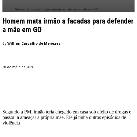
Homem mata irmão a facadas para defender a mãe em GO
Homem mata irmão a facadas para defender
a mãe em GO
By
Willian Carvalho de Menezes
-
30 de maio de 2026
Facebook
Twitter
Pinterest
WhatsApp
Segundo a PM, irmão teria chegado em casa sob efeito de drogas e
passou a ameaçar a própria mãe. Ele já tinha outros episódios de
violência