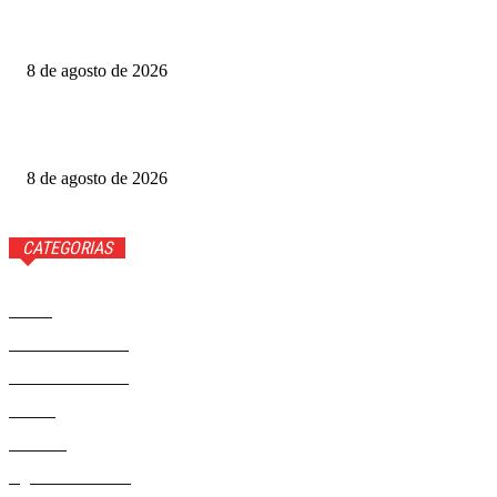
Produtoras cobram GDF por recursos para o Festival de
Brasília
8 de agosto de 2026
Luis Roberto volta à Globo quatro meses após diagnóstico
de câncer
8 de agosto de 2026
CATEGORIAS
Brasil
37593
Distrito Federal
19432
Entretenimento
14294
Saúde
9823
Politica
329
Agenda Cultural
46