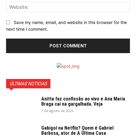
Web
Save my name, email, and website in this browser for the
next time I comment.
ÚLTIMAS NOTICIAS
Anitta faz confissão ao vivo e Ana Maria
Braga cai na gargalhada. Veja
7 de agosto de 2026
Gabigol na Netflix? Quem é Gabriel
Barbosa, ator de A Última Casa