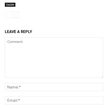
Saúde
LEAVE A REPLY
Comment:
Na
Ema