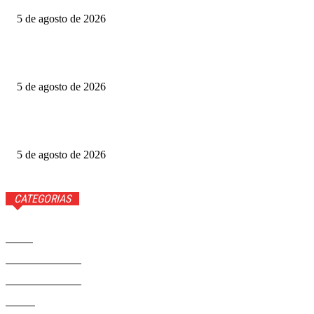
5 de agosto de 2026
Grande Otelo premia 2 filmes na categoria principal; veja
vencedores
5 de agosto de 2026
Ted Lasso: veja quem volta e quem não estará na 4ª
temporada
5 de agosto de 2026
CATEGORIAS
Brasil
37558
Distrito Federal
19423
Entretenimento
14267
Saúde
9801