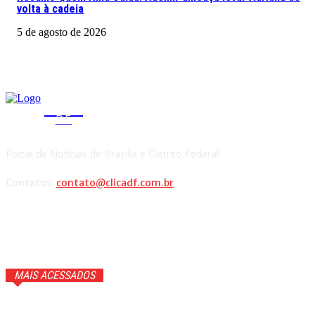
volta à cadeia
5 de agosto de 2026
CLICA
DF
Portal de Notícias de Brasília e Distrito Federal.
Contatos:
contato@clicadf.com.br
MAIS ACESSADOS
Quem voltou na repescagem do MasterChef 2026? Veja