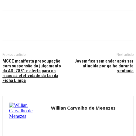
Previous article
Next article
MCCE manifesta preocupação
Jovem fica sem andar após ser
com suspensão do julgamento
atingida por galho durante
da ADI 7881 e alerta para os
ventania
riscos à efetividade da Lei da
Ficha Limpa
Willian Carvalho de Menezes