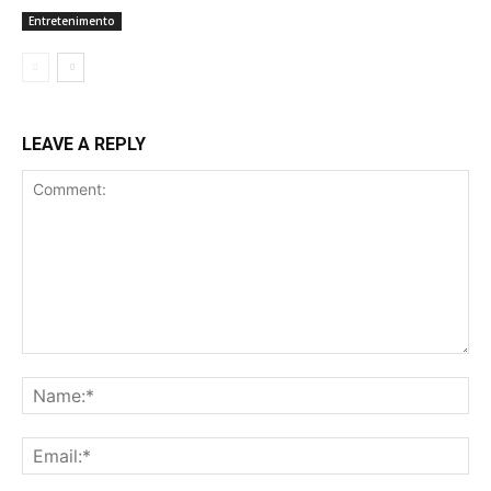
Entretenimento
LEAVE A REPLY
Comment:
Na
Ema