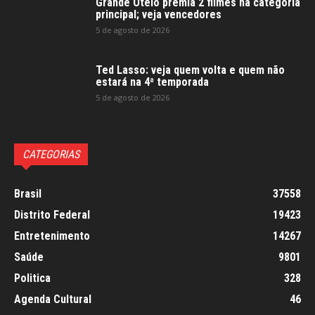
Grande Otelo premia 2 filmes na categoria
principal; veja vencedores
5 de agosto de 2026
Ted Lasso: veja quem volta e quem não
estará na 4ª temporada
5 de agosto de 2026
CATEGORIAS
Brasil
37558
Distrito Federal
19423
Entretenimento
14267
Saúde
9801
Politica
328
Agenda Cultural
46