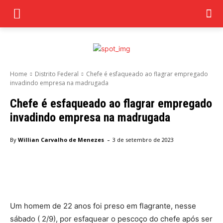
Home
Distrito Federal
Chefe é esfaqueado ao flagrar empregado
invadindo empresa na madrugada
Chefe é esfaqueado ao flagrar empregado
invadindo empresa na madrugada
-
By
Willian Carvalho de Menezes
3 de setembro de 2023
Facebook
Twitter
Pinterest
Wha
Um homem de 22 anos foi preso em flagrante, nesse
sábado ( 2/9), por esfaquear o pescoço do chefe após ser