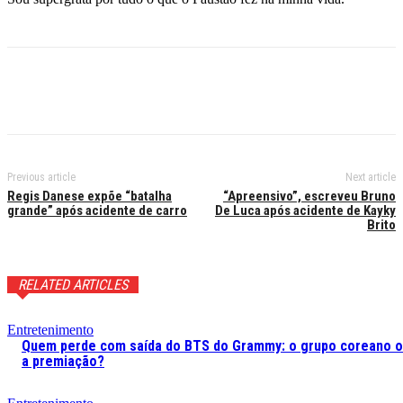
Previous article
Next article
Regis Danese expõe “batalha
“Apreensivo”, escreveu Bruno
grande” após acidente de carro
De Luca após acidente de Kayky
Brito
RELATED ARTICLES
Entretenimento
Quem perde com saída do BTS do Grammy: o grupo coreano 
a premiação?