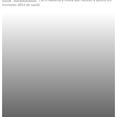
Home
Entretenimento
Carol Nakamura revela que Faustão a ajudou em
momento difícil de saúde