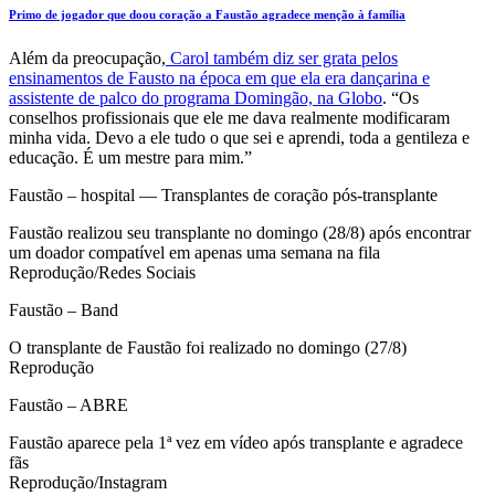
Primo de jogador que doou coração a Faustão agradece menção à família
Além da preocupação,
Carol também diz ser grata pelos
ensinamentos de Fausto na época em que ela era dançarina e
assistente de palco do programa Domingão, na Globo
. “Os
conselhos profissionais que ele me dava realmente modificaram
minha vida. Devo a ele tudo o que sei e aprendi, toda a gentileza e
educação. É um mestre para mim.”
Faustão – hospital — Transplantes de coração pós-transplante
Faustão realizou seu transplante no domingo (28/8) após encontrar
um doador compatível em apenas uma semana na fila
Reprodução/Redes Sociais
Faustão – Band
O transplante de Faustão foi realizado no domingo (27/8)
Reprodução
Faustão – ABRE
Faustão aparece pela 1ª vez em vídeo após transplante e agradece
fãs
Reprodução/Instagram