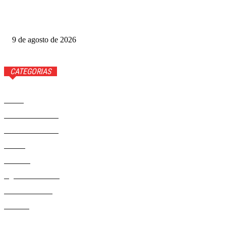
Virais no streaming, músicas com IA podem reduzir
atividade cerebral
9 de agosto de 2026
CATEGORIAS
Brasil
37603
Distrito Federal
19434
Entretenimento
14298
Saúde
9829
Politica
330
Agenda Cultural
46
Délio Andrade
32
Cultura
13