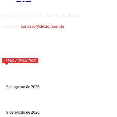
DF
Portal de Notícias de Brasília e Distrito Federal.
Contatos:
contato@clicadf.com.br
MAIS ACESSADOS
Quem perde com saída do BTS do Grammy: o grupo coreano
ou a premiação?
9 de agosto de 2026
Metrópoles Game Festival: inscrições para competições
são gratuitas
9 de agosto de 2026