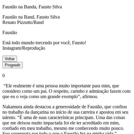
Faustão na Banda, Fausto Silva
Faustão na Band, Fausto Silva
Renato Pizzutto/Band
Faustão
Está todo mundo torcendo por você, Fausto!
Instagram/Reprodução
Voltar
Progredir
0
“Ele realmente é uma pessoa muito importante para mim, que
considero como um pai. O respeito, carinho e admiração fazem com
que eu o veja como um grande exemplo”, afirmou.
Nakamura ainda destacou a generosidade de Faustão, que confiou
no trabalho da dançarina no início de sua carreira e apostou em seu
talento. “É uma de suas características principais. Uma das coisas
que me deixou muito impactada foi ele ter acreditado em mim,
confiado em meu trabalho, mesmo me conhecendo muito pouco.
Sou supergrata por tudo o que o Faustão fez na minha vida.”