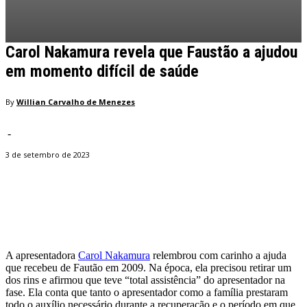
Carol Nakamura revela que Faustão a ajudou
em momento difícil de saúde
By
Willian Carvalho de Menezes
-
3 de setembro de 2023
Facebook
Twitter
Pinterest
WhatsApp
A apresentadora
Carol Nakamura
relembrou com carinho a ajuda
que recebeu de Fautão em 2009. Na época, ela precisou retirar um
dos rins e afirmou que teve “total assistência” do apresentador na
fase. Ela conta que tanto o apresentador como a família prestaram
todo o auxílio necessário durante a recuperação e o período em que