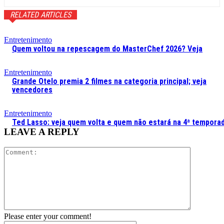
RELATED ARTICLES
Entretenimento
Quem voltou na repescagem do MasterChef 2026? Veja
Entretenimento
Grande Otelo premia 2 filmes na categoria principal; veja
vencedores
Entretenimento
Ted Lasso: veja quem volta e quem não estará na 4ª tempora
LEAVE A REPLY
Comment:
Please enter your comment!