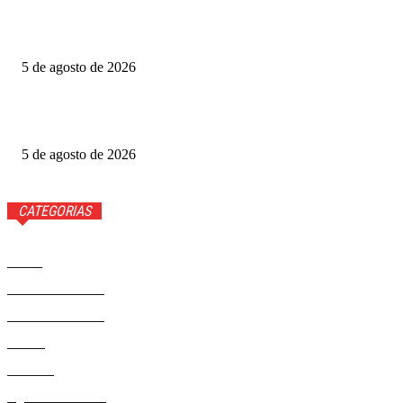
Grande Otelo premia 2 filmes na categoria principal; veja
vencedores
5 de agosto de 2026
Ted Lasso: veja quem volta e quem não estará na 4ª
temporada
5 de agosto de 2026
CATEGORIAS
Brasil
37558
Distrito Federal
19423
Entretenimento
14267
Saúde
9801
Politica
328
Agenda Cultural
46