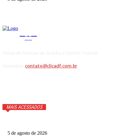
CLICA
DF
Portal de Notícias de Brasília e Distrito Federal.
Contatos:
contato@clicadf.com.br
MAIS ACESSADOS
Quem voltou na repescagem do MasterChef 2026? Veja
5 de agosto de 2026