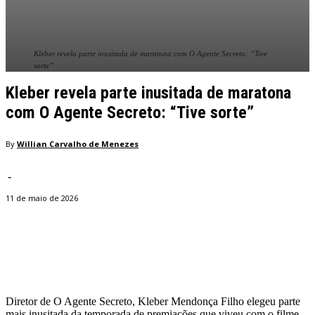
Kleber revela parte inusitada de maratona com O Agente Secreto: “Tive
sorte”
Kleber revela parte inusitada de maratona
com O Agente Secreto: “Tive sorte”
By
Willian Carvalho de Menezes
-
11 de maio de 2026
Facebook
Twitter
Pinterest
WhatsApp
Diretor de O Agente Secreto, Kleber Mendonça Filho elegeu parte
mais inusitada da temporada de premiações que viveu com o filme