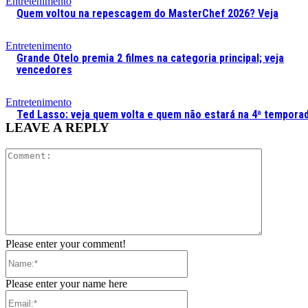
Entretenimento
Quem voltou na repescagem do MasterChef 2026? Veja
Entretenimento
Grande Otelo premia 2 filmes na categoria principal; veja
vencedores
Entretenimento
Ted Lasso: veja quem volta e quem não estará na 4ª tempora
LEAVE A REPLY
Comment:
Please enter your comment!
Name:*
Please enter your name here
Email:*