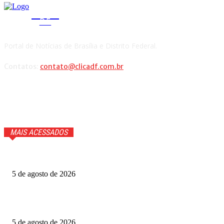
CLICA
DF
Portal de Notícias de Brasília e Distrito Federal.
Contatos:
contato@clicadf.com.br
MAIS ACESSADOS
Quem voltou na repescagem do MasterChef 2026? Veja
5 de agosto de 2026
Grande Otelo premia 2 filmes na categoria principal; veja
vencedores
5 de agosto de 2026