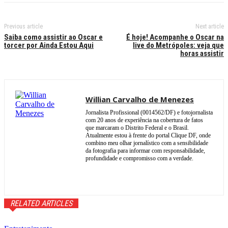
Previous article
Next article
Saiba como assistir ao Oscar e
É hoje! Acompanhe o Oscar na
torcer por Ainda Estou Aqui
live do Metrópoles: veja que
horas assistir
Willian Carvalho de Menezes
Jornalista Profissional (0014562/DF) e fotojornalista
com 20 anos de experiência na cobertura de fatos
que marcaram o Distrito Federal e o Brasil.
Atualmente estou à frente do portal Clique DF, onde
combino meu olhar jornalístico com a sensibilidade
da fotografia para informar com responsabilidade,
profundidade e compromisso com a verdade.
RELATED ARTICLES