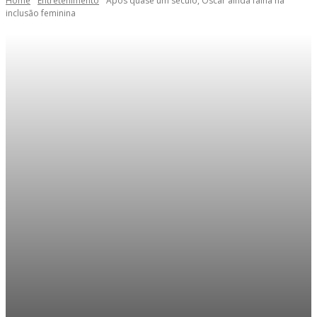
Home
Entretenimento
Após quase um século, Oscar ainda falha na
inclusão feminina