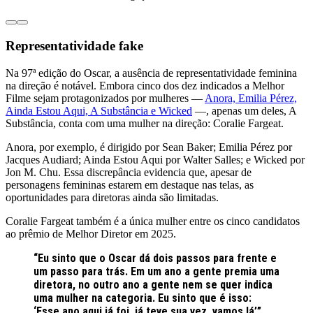
Representatividade fake
Na 97ª edição do Oscar, a ausência de representatividade feminina
na direção é notável. Embora cinco dos dez indicados a Melhor
Filme sejam protagonizados por mulheres —
Anora, Emilia Pérez,
Ainda Estou Aqui, A Substância e Wicked
—, apenas um deles, A
Substância, conta com uma mulher na direção: Coralie Fargeat.
Anora, por exemplo, é dirigido por Sean Baker; Emilia Pérez por
Jacques Audiard; Ainda Estou Aqui por Walter Salles; e Wicked por
Jon M. Chu. Essa discrepância evidencia que, apesar de
personagens femininas estarem em destaque nas telas, as
oportunidades para diretoras ainda são limitadas.
Coralie Fargeat também é a única mulher entre os cinco candidatos
ao prêmio de Melhor Diretor em 2025.
“Eu sinto que o Oscar dá dois passos para frente e
um passo para trás. Em um ano a gente premia uma
diretora, no outro ano a gente nem se quer indica
uma mulher na categoria. Eu sinto que é isso:
‘Esse ano aqui já foi, já teve sua vez, vamos lá’”,