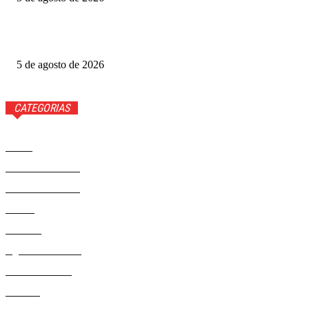
Ted Lasso: veja quem volta e quem não estará na 4ª
temporada
5 de agosto de 2026
CATEGORIAS
Brasil
37558
Distrito Federal
19423
Entretenimento
14267
Saúde
9801
Politica
328
Agenda Cultural
46
Délio Andrade
32
Cultura
13