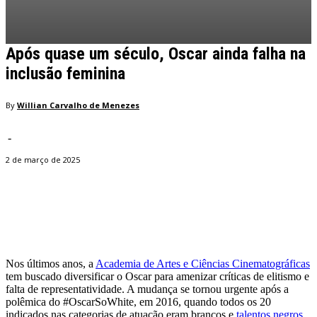
Após quase um século, Oscar ainda falha na
inclusão feminina
By
Willian Carvalho de Menezes
-
2 de março de 2025
Facebook
Twitter
Pinterest
WhatsApp
Nos últimos anos, a
Academia de Artes e Ciências Cinematográficas
tem buscado diversificar o Oscar para amenizar críticas de elitismo e
falta de representatividade. A mudança se tornou urgente após a
polêmica do #OscarSoWhite, em 2016, quando todos os 20
indicados nas categorias de atuação eram brancos e
talentos negros