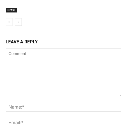
Brasil
LEAVE A REPLY
Comment:
Na
Ema