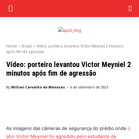
Home
Brasil
Vídeo: porteiro levantou Victor Meyniel 2 minutos
após fim de agressão
Vídeo: porteiro levantou Victor Meyniel 2
minutos após fim de agressão
-
By
Willian Carvalho de Menezes
6 de setembro de 2023
Facebook
Twitter
Pinterest
Wha
As imagens das câmeras de segurança do prédio onde
o
ator Victor Meyniel foi agredido pelo estudante de