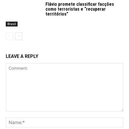
Flávio promete classificar facções
como terroristas e “recuperar
territórios”
Brasil
LEAVE A REPLY
Comment:
Na