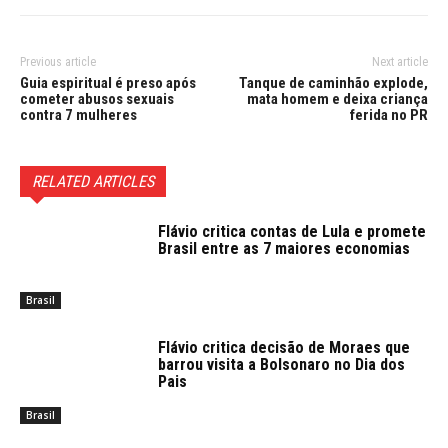
Previous article
Next article
Guia espiritual é preso após
Tanque de caminhão explode,
cometer abusos sexuais
mata homem e deixa criança
contra 7 mulheres
ferida no PR
RELATED ARTICLES
Flávio critica contas de Lula e promete
Brasil entre as 7 maiores economias
Brasil
Flávio critica decisão de Moraes que
barrou visita a Bolsonaro no Dia dos
Pais
Brasil