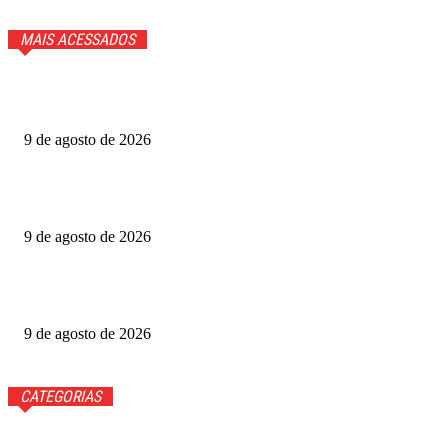
MAIS ACESSADOS
Quem perde com saída do BTS do Grammy: o grupo coreano
ou a premiação?
9 de agosto de 2026
Metrópoles Game Festival: inscrições para competições
são gratuitas
9 de agosto de 2026
Virais no streaming, músicas com IA podem reduzir
atividade cerebral
9 de agosto de 2026
CATEGORIAS