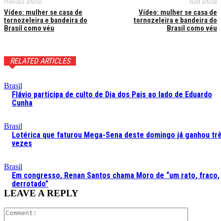
Previous article
Next article
Vídeo: mulher se casa de
Vídeo: mulher se casa de
tornozeleira e bandeira do
tornozeleira e bandeira do
Brasil como véu
Brasil como véu
RELATED ARTICLES
Brasil
Flávio participa de culto de Dia dos Pais ao lado de Eduardo
Cunha
Brasil
Lotérica que faturou Mega-Sena deste domingo já ganhou tr
vezes
Brasil
Em congresso, Renan Santos chama Moro de “um rato, fraco,
derrotado”
LEAVE A REPLY
Comment: