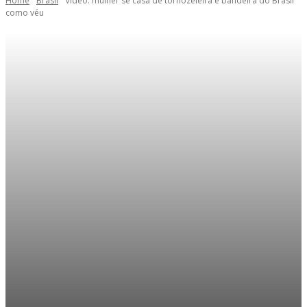
Home
Brasil
Vídeo: mulher se casa de tornozeleira e bandeira do Brasil
como véu