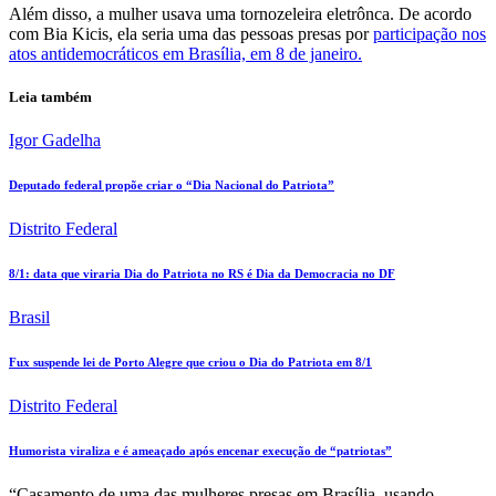
Além disso, a mulher usava uma tornozeleira eletrônca. De acordo
com Bia Kicis, ela seria uma das pessoas presas por
participação nos
atos antidemocráticos em Brasília, em 8 de janeiro.
Leia também
Igor Gadelha
Deputado federal propõe criar o “Dia Nacional do Patriota”
Distrito Federal
8/1: data que viraria Dia do Patriota no RS é Dia da Democracia no DF
Brasil
Fux suspende lei de Porto Alegre que criou o Dia do Patriota em 8/1
Distrito Federal
Humorista viraliza e é ameaçado após encenar execução de “patriotas”
“Casamento de uma das mulheres presas em Brasília, usando