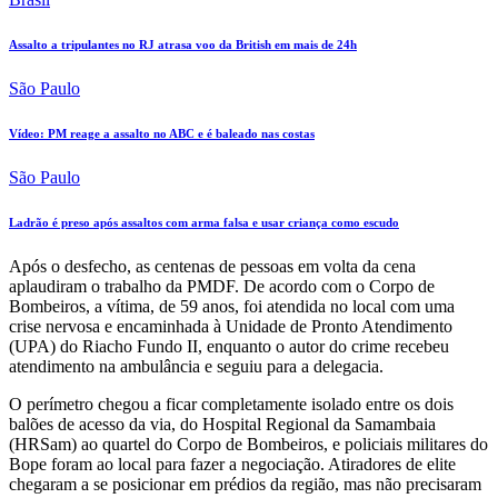
Assalto a tripulantes no RJ atrasa voo da British em mais de 24h
São Paulo
Vídeo: PM reage a assalto no ABC e é baleado nas costas
São Paulo
Ladrão é preso após assaltos com arma falsa e usar criança como escudo
Após o desfecho, as centenas de pessoas em volta da cena
aplaudiram o trabalho da PMDF. De acordo com o Corpo de
Bombeiros, a vítima, de 59 anos, foi atendida no local com uma
crise nervosa e encaminhada à Unidade de Pronto Atendimento
(UPA) do Riacho Fundo II, enquanto o autor do crime recebeu
atendimento na ambulância e seguiu para a delegacia.
O perímetro chegou a ficar completamente isolado entre os dois
balões de acesso da via, do Hospital Regional da Samambaia
(HRSam) ao quartel do Corpo de Bombeiros, e policiais militares do
Bope foram ao local para fazer a negociação. Atiradores de elite
chegaram a se posicionar em prédios da região, mas não precisaram