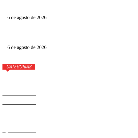
Fotógrafo Rainer Faulstich leva Studio Cosplay ao
Metrópoles Game Festival
6 de agosto de 2026
Diretor expõe “boicote” a O Agente Secreto após empate
no Grande Otelo
6 de agosto de 2026
CATEGORIAS
Brasil
37568
Distrito Federal
19424
Entretenimento
14274
Saúde
9808
Politica
328
Agenda Cultural
46