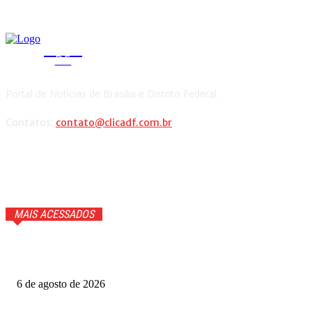
CLICA
DF
Portal de Notícias de Brasília e Distrito Federal.
Contatos:
contato@clicadf.com.br
MAIS ACESSADOS
GTA 6 ganhará trailer com cenas inéditas na Netflix. Veja
detalhes
6 de agosto de 2026