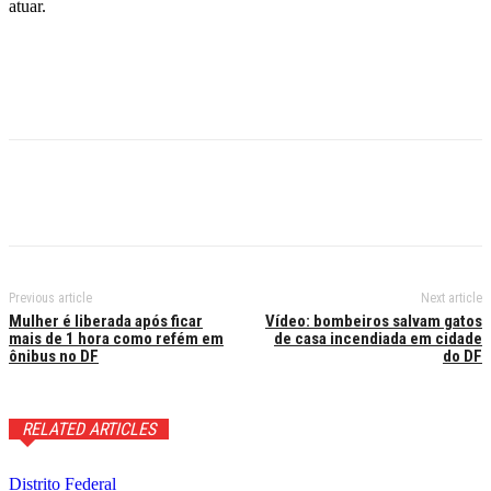
atuar.
Previous article
Next article
Mulher é liberada após ficar
Vídeo: bombeiros salvam gatos
mais de 1 hora como refém em
de casa incendiada em cidade
ônibus no DF
do DF
RELATED ARTICLES
Distrito Federal