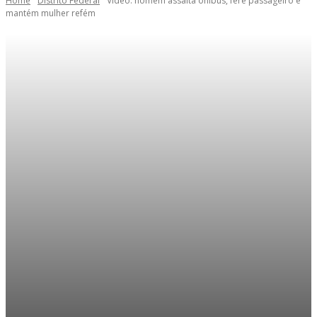
Home
Distrito Federal
Vídeo: homem assalta ônibus, fere passageiro e
mantém mulher refém