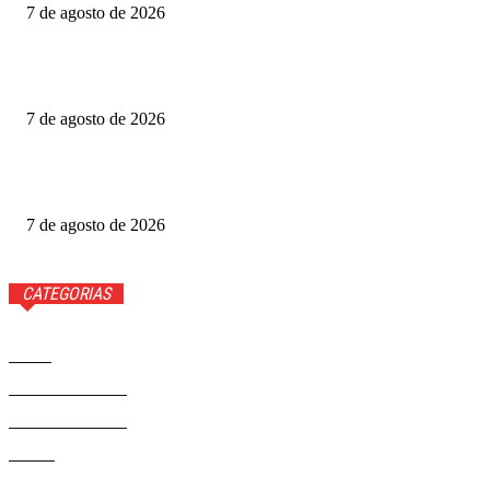
7 de agosto de 2026
Gabigol na Netflix? Quem é Gabriel Barbosa, ator de A
Última Casa
7 de agosto de 2026
Como funciona o Discord, aplicativo que Janja quer bloquear
no Brasil
7 de agosto de 2026
CATEGORIAS
Brasil
37581
Distrito Federal
19427
Entretenimento
14284
Saúde
9817
Politica
329