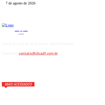
7 de agosto de 2026
CLICA
DF
Portal de Notícias de Brasília e Distrito Federal.
Contatos:
contato@clicadf.com.br
MAIS ACESSADOS
Anitta faz confissão ao vivo e Ana Maria Braga cai na
gargalhada. Veja