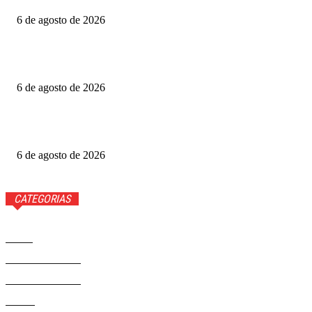
6 de agosto de 2026
Fotógrafo Rainer Faulstich leva Studio Cosplay ao
Metrópoles Game Festival
6 de agosto de 2026
Diretor expõe “boicote” a O Agente Secreto após empate
no Grande Otelo
6 de agosto de 2026
CATEGORIAS
Brasil
37568
Distrito Federal
19424
Entretenimento
14274
Saúde
9808