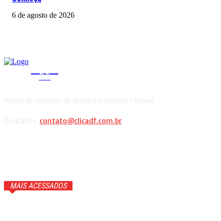
6 de agosto de 2026
CLICA
DF
Portal de Notícias de Brasília e Distrito Federal.
Contatos:
contato@clicadf.com.br
MAIS ACESSADOS
GTA 6 ganhará trailer com cenas inéditas na Netflix. Veja
detalhes