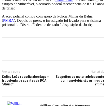
estupro de vulnerável, o acusado poderá receber pena de 8 a 15 anos
de prisão.
A ação policial contou com apoio da Polícia Militar da Bahia
(
PMBA
). Depois de preso, o investigado foi levado para o sistema
prisional do Distrito Federal e deixado à disposição da Justiça.
Previous article
Next article
Celina Leão repudia abordagem
Suspeitos de matar adolescente
truculenta de agentes da DCA:
por homofobia são primos da
“Abuso”
vítima
Willian Carvalho de Menezes