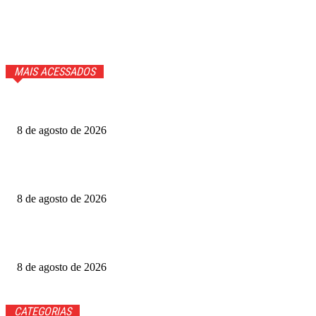
MAIS ACESSADOS
Cauã Reymond coloca repórter em saia justa ao vivo
8 de agosto de 2026
Produtoras cobram GDF por recursos para o Festival de
Brasília
8 de agosto de 2026
Luis Roberto volta à Globo quatro meses após diagnóstico
de câncer
8 de agosto de 2026
CATEGORIAS