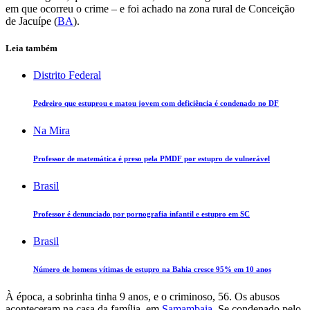
em que ocorreu o crime – e foi achado na zona rural de Conceição
de Jacuípe (
BA
).
Leia também
Distrito Federal
Pedreiro que estuprou e matou jovem com deficiência é condenado no DF
Na Mira
Professor de matemática é preso pela PMDF por estupro de vulnerável
Brasil
Professor é denunciado por pornografia infantil e estupro em SC
Brasil
Número de homens vítimas de estupro na Bahia cresce 95% em 10 anos
À época, a sobrinha tinha 9 anos, e o criminoso, 56. Os abusos
aconteceram na casa da família, em
Samambaia
. Se condenado pelo