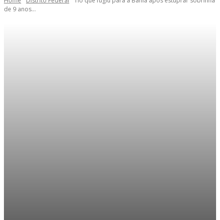
Home
Distrito Federal
Tio que fugiu para a Bahia após estuprar sobrinha
de 9 anos...