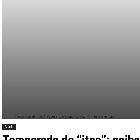
Temporada de “ites”: saiba o que comer para aliviar rinite e sinusite
Saúde