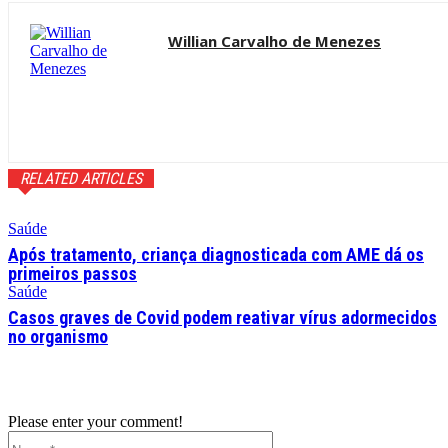
Willian Carvalho de Menezes
RELATED ARTICLES
Saúde
Após tratamento, criança diagnosticada com AME dá os
primeiros passos
Saúde
Casos graves de Covid podem reativar vírus adormecidos
no organismo
Please enter your comment!
Name:*