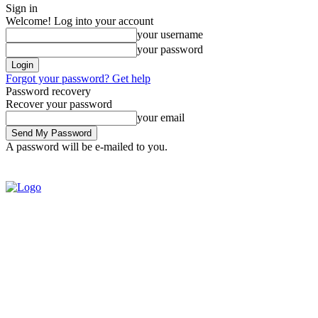
Sign in
Welcome! Log into your account
your username
your password
Forgot your password? Get help
Password recovery
Recover your password
your email
A password will be e-mailed to you.
SIGN IN / JOIN
BRASIL
POL