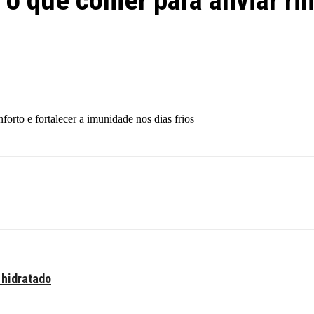
o que comer para aliviar rin
forto e fortalecer a imunidade nos dias frios
 hidratado