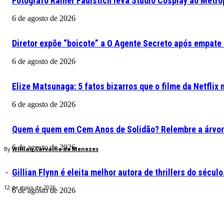
Fotógrafo Rainer Faulstich leva Studio Cosplay ao Metr
6 de agosto de 2026
Diretor expõe “boicote” a O Agente Secreto após empate
6 de agosto de 2026
Elize Matsunaga: 5 fatos bizarros que o filme da Netflix
6 de agosto de 2026
Quem é quem em Cem Anos de Solidão? Relembre a árvor
6 de agosto de 2026
By
Willian Carvalho de Menezes
Gillian Flynn é eleita melhor autora de thrillers do sécul
-
12 de maio de 2026
6 de agosto de 2026