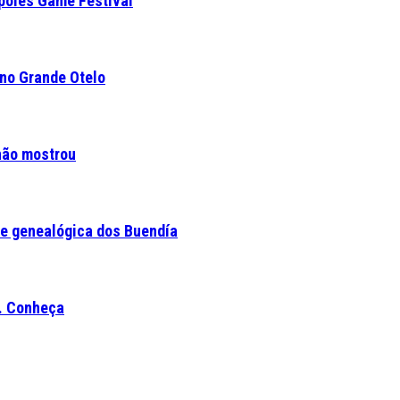
ópoles Game Festival
 no Grande Otelo
 não mostrou
e genealógica dos Buendía
o. Conheça