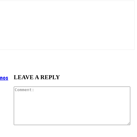
LEAVE A REPLY
enos
Co