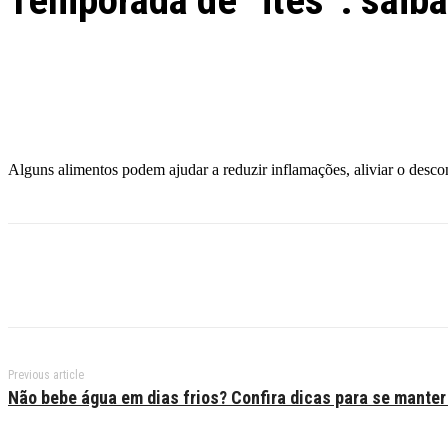
Temporada de “ites”: saiba 
Facebook
Twitter
Pinterest
WhatsApp
Alguns alimentos podem ajudar a reduzir inflamações, aliviar o descon
Previous article
Não bebe água em dias frios? Confira dicas para se manter