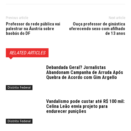
Previous article
Next article
Professor da rede pública vai
Ouça professor de ginástica
palestrar na Áustria sobre
oferecendo sexo com afilhado
baobás do DF
de 13 anos
RELATED ARTICLES
Debandada Geral? Jornalistas
Abandonam Campanha de Arruda Após
Quebra de Acordo com Gim Argello
Distrito Federal
Vandalismo pode custar até R$ 100 mil:
Celina Leão envia projeto para
endurecer punições
Distrito Federal