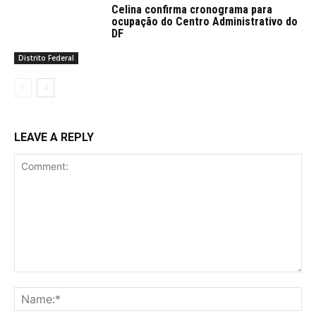
Celina confirma cronograma para
ocupação do Centro Administrativo do
DF
Distrito Federal
LEAVE A REPLY
Comment:
Na