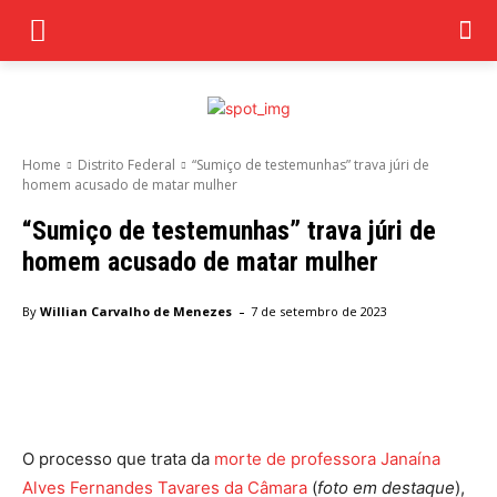
Home
Distrito Federal
“Sumiço de testemunhas” trava júri de
homem acusado de matar mulher
“Sumiço de testemunhas” trava júri de
homem acusado de matar mulher
-
By
Willian Carvalho de Menezes
7 de setembro de 2023
Facebook
Twitter
Pinterest
Wha
O processo que trata da
morte de professora Janaína
Alves Fernandes Tavares da Câmara
(
foto em destaque
),