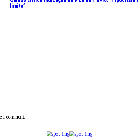
limite”
me I comment.