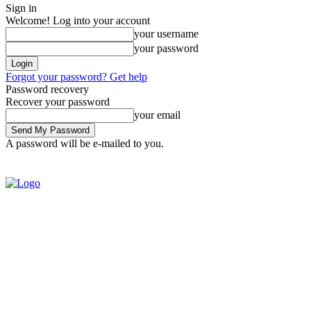
Sign in
Welcome! Log into your account
your username
your password
Forgot your password? Get help
Password recovery
Recover your password
your email
A password will be e-mailed to you.
SIGN IN / JOIN
BRASIL
POL