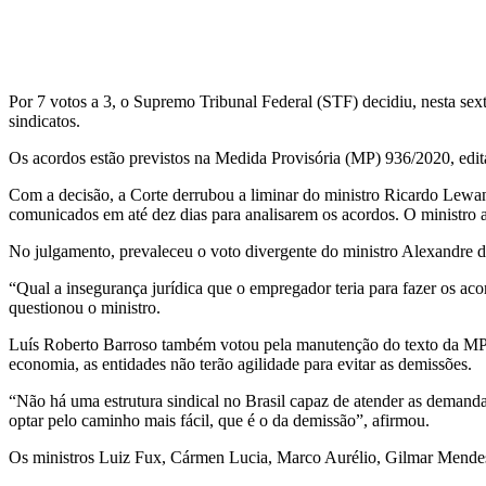
Facebook
Twitter
Pinterest
WhatsApp
Por 7 votos a 3, o Supremo Tribunal Federal (STF) decidiu, nesta sext
sindicatos.
Os acordos estão previstos na Medida Provisória (MP) 936/2020, edita
Com a decisão, a Corte derrubou a liminar do ministro Ricardo Lewando
comunicados em até dez dias para analisarem os acordos. O ministro at
No julgamento, prevaleceu o voto divergente do ministro Alexandre de
“Qual a insegurança jurídica que o empregador teria para fazer os ac
questionou o ministro.
Luís Roberto Barroso também votou pela manutenção do texto da MP p
economia, as entidades não terão agilidade para evitar as demissões.
“Não há uma estrutura sindical no Brasil capaz de atender as demanda
optar pelo caminho mais fácil, que é o da demissão”, afirmou.
Os ministros Luiz Fux, Cármen Lucia, Marco Aurélio, Gilmar Mende