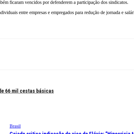
m ficaram vencidos por defenderem a participação dos sindicatos.
ividuais entre empresas e empregados para redução de jornada e salári
e 66 mil cestas básicas
Brasil
Caiado critica indicação de vice de Flávio: “Hipocrisia 