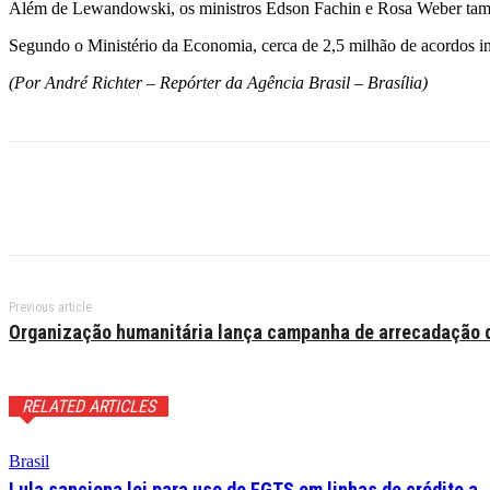
Além de Lewandowski, os ministros Edson Fachin e Rosa Weber també
Segundo o Ministério da Economia, cerca de 2,5 milhão de acordos ind
(Por André Richter – Repórter da Agência Brasil – Brasília)
Previous article
Organização humanitária lança campanha de arrecadação d
RELATED ARTICLES
Brasil
Lula sanciona lei para uso do FGTS em linhas de crédito a