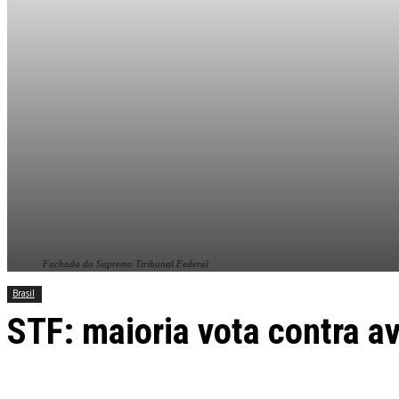
Fachada do Supremo Ttribunal Federal
Brasil
STF: maioria vota contra a