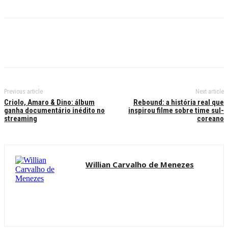
Previous article
Next article
Criolo, Amaro & Dino: álbum
Rebound: a história real que
ganha documentário inédito no
inspirou filme sobre time sul-
streaming
coreano
Willian Carvalho de Menezes