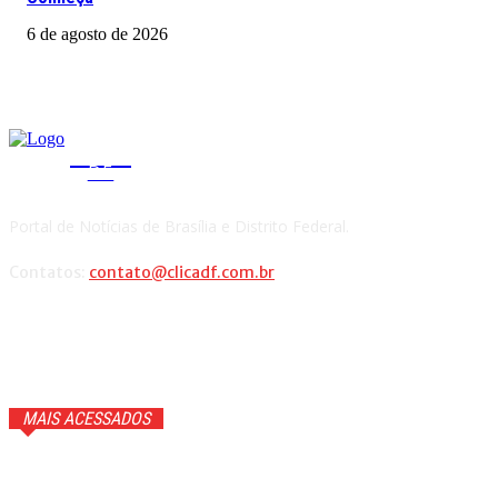
6 de agosto de 2026
CLICA
DF
Portal de Notícias de Brasília e Distrito Federal.
Contatos:
contato@clicadf.com.br
MAIS ACESSADOS
GTA 6 ganhará trailer com cenas inéditas na Netflix. Veja
detalhes