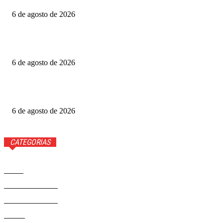
6 de agosto de 2026
Fotógrafo Rainer Faulstich leva Studio Cosplay ao
Metrópoles Game Festival
6 de agosto de 2026
Diretor expõe “boicote” a O Agente Secreto após empate
no Grande Otelo
6 de agosto de 2026
CATEGORIAS
Brasil
37568
Distrito Federal
19424
Entretenimento
14274
Saúde
9808