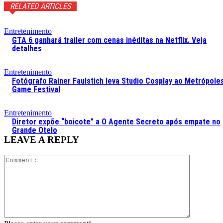
RELATED ARTICLES
Entretenimento
GTA 6 ganhará trailer com cenas inéditas na Netflix. Veja
detalhes
Entretenimento
Fotógrafo Rainer Faulstich leva Studio Cosplay ao Metrópole
Game Festival
Entretenimento
Diretor expõe “boicote” a O Agente Secreto após empate no
Grande Otelo
LEAVE A REPLY
Comment: