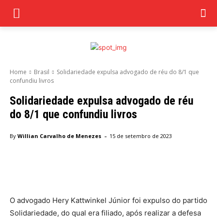
Home
Brasil
Solidariedade expulsa advogado de réu do 8/1 que
confundiu livros
Solidariedade expulsa advogado de réu
do 8/1 que confundiu livros
-
By
Willian Carvalho de Menezes
15 de setembro de 2023
Facebook
Twitter
Pinterest
Wha
O advogado Hery Kattwinkel Júnior foi expulso do partido
Solidariedade, do qual era filiado, após realizar a defesa