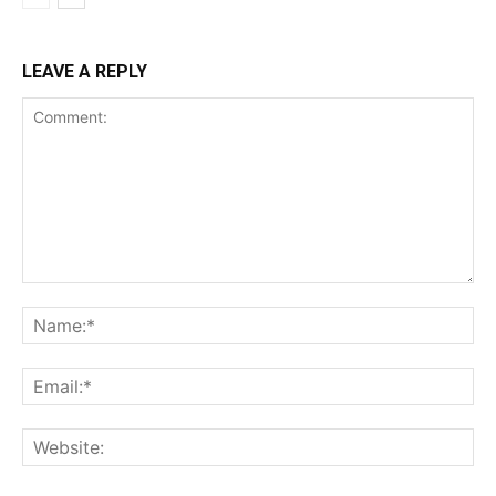
LEAVE A REPLY
Comment:
Na
Ema
Web