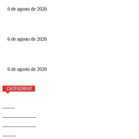
6 de agosto de 2026
Fotógrafo Rainer Faulstich leva Studio Cosplay ao
Metrópoles Game Festival
6 de agosto de 2026
Diretor expõe “boicote” a O Agente Secreto após empate
no Grande Otelo
6 de agosto de 2026
CATEGORIAS
Brasil
37568
Distrito Federal
19424
Entretenimento
14274
Saúde
9808