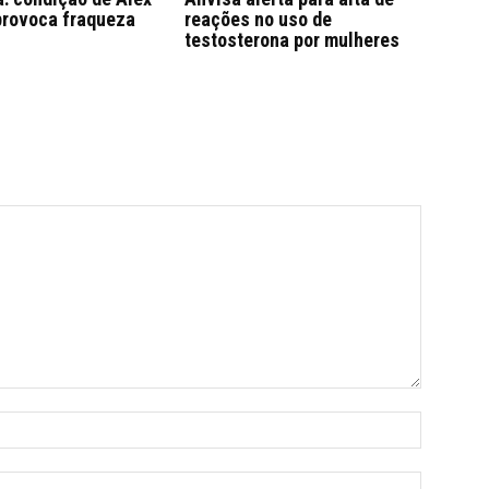
provoca fraqueza
reações no uso de
testosterona por mulheres
Name:*
Email:*