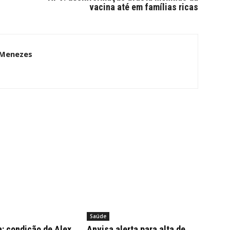
vacina até em famílias ricas
 Menezes
Saúde
: condição de Alex
Anvisa alerta para alta de