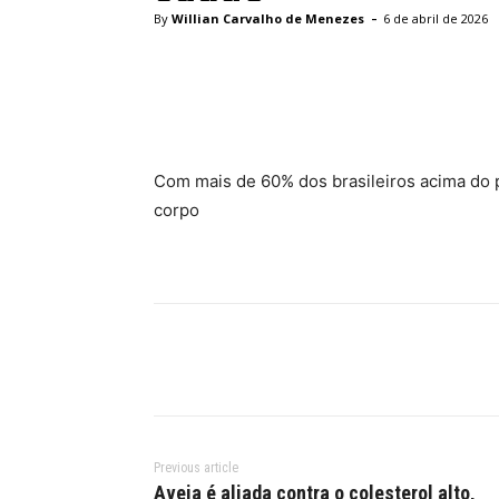
-
By
Willian Carvalho de Menezes
6 de abril de 2026
Facebook
Twitter
Pinte
Com mais de 60% dos brasileiros acima do pe
corpo
Previous article
Aveia é aliada contra o colesterol alto,