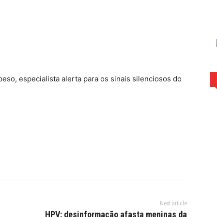
rest
WhatsApp
so, especialista alerta para os sinais silenciosos do
Next article
HPV: desinformação afasta meninas da