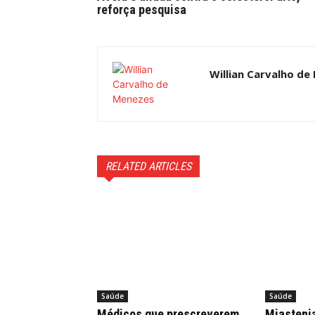
reforça pesquisa
Willian Carvalho de
RELATED ARTICLES
Saúde
Saúde
Médicos que prescreverem
Miastenia