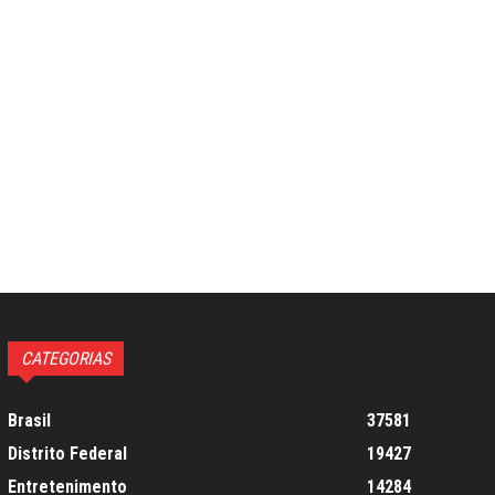
CATEGORIAS
Brasil
37581
Distrito Federal
19427
Entretenimento
14284