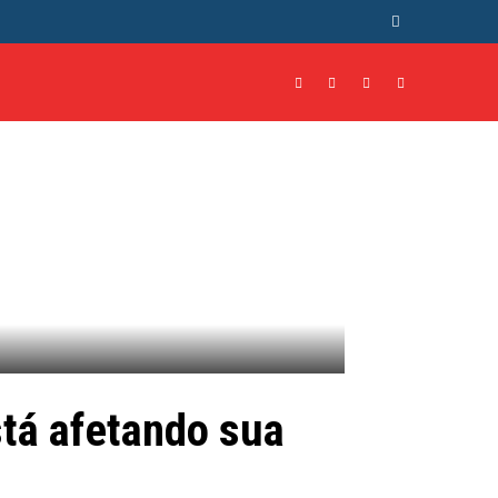
NTO
CULTURA
MORE
stá afetando sua