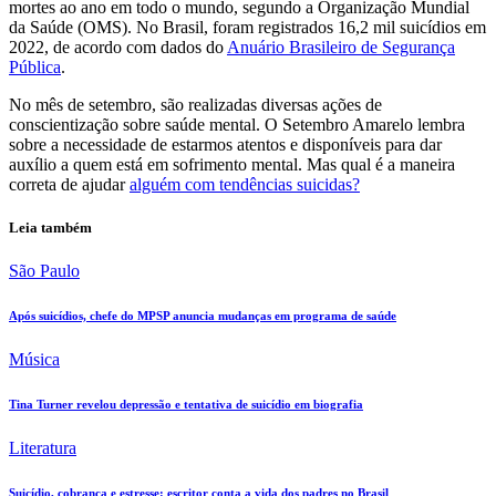
mortes ao ano em todo o mundo, segundo a Organização Mundial
da Saúde (OMS). No Brasil, foram registrados 16,2 mil suicídios em
2022, de acordo com dados do
Anuário Brasileiro de Segurança
Pública
.
No mês de setembro, são realizadas diversas ações de
conscientização sobre saúde mental. O Setembro Amarelo lembra
sobre a necessidade de estarmos atentos e disponíveis para dar
auxílio a quem está em sofrimento mental. Mas qual é a maneira
correta de ajudar
alguém com tendências suicidas?
Leia também
São Paulo
Após suicídios, chefe do MPSP anuncia mudanças em programa de saúde
Música
Tina Turner revelou depressão e tentativa de suicídio em biografia
Literatura
Suicídio, cobrança e estresse: escritor conta a vida dos padres no Brasil