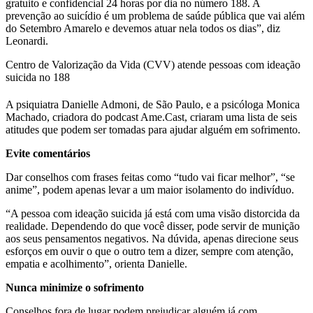
gratuito e confidencial 24 horas por dia no número 188. A
prevenção ao suicídio é um problema de saúde pública que vai além
do Setembro Amarelo e devemos atuar nela todos os dias”, diz
Leonardi.
Centro de Valorização da Vida (CVV) atende pessoas com ideação
suicida no 188
A psiquiatra Danielle Admoni, de São Paulo, e a psicóloga Monica
Machado, criadora do podcast Ame.Cast, criaram uma lista de seis
atitudes que podem ser tomadas para ajudar alguém em sofrimento.
Evite comentários
Dar conselhos com frases feitas como “tudo vai ficar melhor”, “se
anime”, podem apenas levar a um maior isolamento do indivíduo.
“A pessoa com ideação suicida já está com uma visão distorcida da
realidade. Dependendo do que você disser, pode servir de munição
aos seus pensamentos negativos. Na dúvida, apenas direcione seus
esforços em ouvir o que o outro tem a dizer, sempre com atenção,
empatia e acolhimento”, orienta Danielle.
Nunca minimize o sofrimento
Conselhos fora de lugar podem prejudicar alguém já com