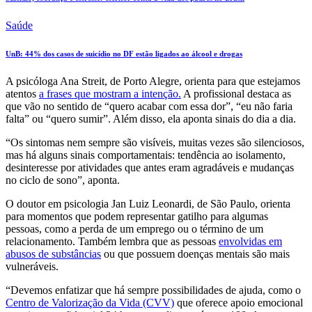
Saúde
UnB: 44% dos casos de suicídio no DF estão ligados ao álcool e drogas
A psicóloga Ana Streit, de Porto Alegre, orienta para que estejamos
atentos
a frases que mostram a intenção.
A profissional destaca as
que vão no sentido de “quero acabar com essa dor”, “eu não faria
falta” ou “quero sumir”. Além disso, ela aponta sinais do dia a dia.
“Os sintomas nem sempre são visíveis, muitas vezes são silenciosos,
mas há alguns sinais comportamentais: tendência ao isolamento,
desinteresse por atividades que antes eram agradáveis e mudanças
no ciclo de sono”, aponta.
O doutor em psicologia Jan Luiz Leonardi, de São Paulo, orienta
para momentos que podem representar gatilho para algumas
pessoas, como a perda de um emprego ou o término de um
relacionamento. Também lembra que as pessoas
envolvidas em
abusos de substâncias
ou que possuem doenças mentais são mais
vulneráveis.
“Devemos enfatizar que há sempre possibilidades de ajuda, como o
Centro de Valorização da Vida (CVV)
que oferece apoio emocional