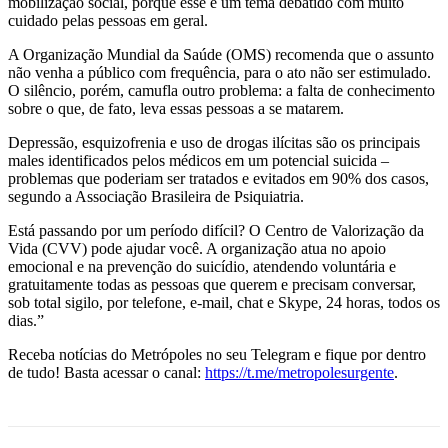
mobilização social, porque esse é um tema debatido com muito
cuidado pelas pessoas em geral.
A Organização Mundial da Saúde (OMS) recomenda que o assunto
não venha a público com frequência, para o ato não ser estimulado.
O silêncio, porém, camufla outro problema: a falta de conhecimento
sobre o que, de fato, leva essas pessoas a se matarem.
Depressão, esquizofrenia e uso de drogas ilícitas são os principais
males identificados pelos médicos em um potencial suicida –
problemas que poderiam ser tratados e evitados em 90% dos casos,
segundo a Associação Brasileira de Psiquiatria.
Está passando por um período difícil? O Centro de Valorização da
Vida (CVV) pode ajudar você. A organização atua no apoio
emocional e na prevenção do suicídio, atendendo voluntária e
gratuitamente todas as pessoas que querem e precisam conversar,
sob total sigilo, por telefone, e-mail, chat e Skype, 24 horas, todos os
dias.”
Receba notícias do Metrópoles no seu Telegram e fique por dentro
de tudo! Basta acessar o canal:
https://t.me/metropolesurgente
.