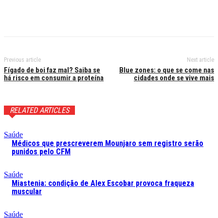
Previous article
Next article
Fígado de boi faz mal? Saiba se
Blue zones: o que se come nas
há risco em consumir a proteína
cidades onde se vive mais
RELATED ARTICLES
Saúde
Médicos que prescreverem Mounjaro sem registro serão
punidos pelo CFM
Saúde
Miastenia: condição de Alex Escobar provoca fraqueza
muscular
Saúde