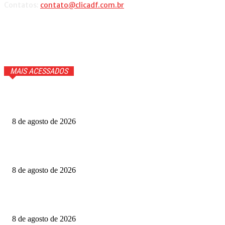
Contatos:
contato@clicadf.com.br
MAIS ACESSADOS
Fazenda Churrascada Brasília aposta em experiência
completa para celebrar o Dia dos Pais
8 de agosto de 2026
Daniel Donizet leva Ração do Bem à Ceilândia e mobiliza
população em favor dos animais de rua
8 de agosto de 2026
Atenção! Golpistas estão cobrando por processos seletivos
ou cursos de capacitação em unidades de saúde do DF
8 de agosto de 2026