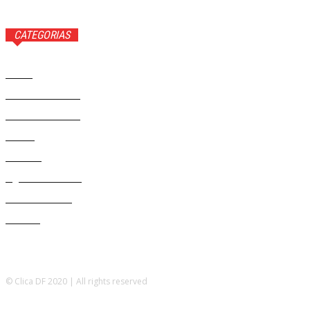
CATEGORIAS
Brasil
37581
Distrito Federal
19432
Entretenimento
14284
Saúde
9817
Politica
329
Agenda Cultural
46
Délio Andrade
32
Cultura
13
© Clica DF 2020 | All rights reserved