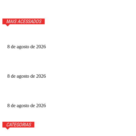
MAIS ACESSADOS
Cauã Reymond coloca repórter em saia justa ao vivo
8 de agosto de 2026
Produtoras cobram GDF por recursos para o Festival de
Brasília
8 de agosto de 2026
Luis Roberto volta à Globo quatro meses após diagnóstico
de câncer
8 de agosto de 2026
CATEGORIAS