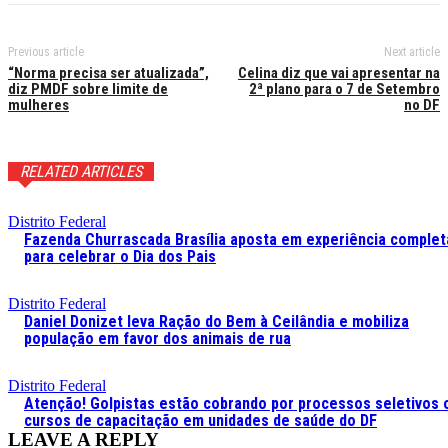
Previous article
Next article
“Norma precisa ser atualizada”,
Celina diz que vai apresentar na
diz PMDF sobre limite de
2ª plano para o 7 de Setembro
mulheres
no DF
RELATED ARTICLES
Distrito Federal
Fazenda Churrascada Brasília aposta em experiência complet
para celebrar o Dia dos Pais
Distrito Federal
Daniel Donizet leva Ração do Bem à Ceilândia e mobiliza
população em favor dos animais de rua
Distrito Federal
Atenção! Golpistas estão cobrando por processos seletivos 
cursos de capacitação em unidades de saúde do DF
LEAVE A REPLY