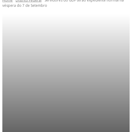
Home
Distrito Federal
Servidores do GDF terão expediente normal na
véspera do 7 de Setembro