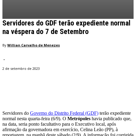
Servidores do GDF terão expediente normal
na véspera do 7 de Setembro
By
Willian Carvalho de Menezes
-
2 de setembro de 2023
Facebook
Twitter
Pinterest
WhatsApp
Servidores do
Governo do Distrito Federal (GDF)
terão expediente
normal nesta quarta-feira (6/9). O
Metrópoles
havia publicado que,
na data, seria ponto facultativo para o Executivo local, após
afirmação da governadora em exercício, Celina Leão (PP), à
reportagem, na manhã deste sábado (2/9). A informação foi corrigida