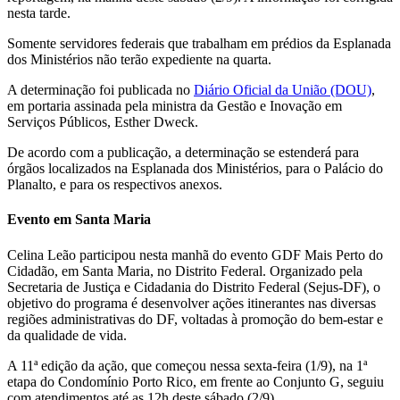
nesta tarde.
Somente servidores federais que trabalham em prédios da Esplanada
dos Ministérios não terão expediente na quarta.
A determinação foi publicada no
Diário Oficial da União (DOU)
,
em portaria assinada pela ministra da Gestão e Inovação em
Serviços Públicos, Esther Dweck.
De acordo com a publicação, a determinação se estenderá para
órgãos localizados na Esplanada dos Ministérios, para o Palácio do
Planalto, e para os respectivos anexos.
Evento em Santa Maria
Celina Leão participou nesta manhã do evento GDF Mais Perto do
Cidadão, em Santa Maria, no Distrito Federal. Organizado pela
Secretaria de Justiça e Cidadania do Distrito Federal (Sejus-DF), o
objetivo do programa é desenvolver ações itinerantes nas diversas
regiões administrativas do DF, voltadas à promoção do bem-estar e
da qualidade de vida.
A 11ª edição da ação, que começou nessa sexta-feira (1/9), na 1ª
etapa do Condomínio Porto Rico, em frente ao Conjunto G, seguiu
com atendimentos até as 12h deste sábado (2/9).