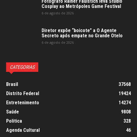
Fotógrafo Rainer Faulstich leva Studio
Cosplay ao Metrópoles Game Festival
6 de agosto de 2026
Diretor expõe “boicote” a O Agente
Secreto após empate no Grande Otelo
6 de agosto de 2026
CATEGORIAS
Brasil
37568
Distrito Federal
19424
Entretenimento
14274
Saúde
9808
Politica
328
Agenda Cultural
46