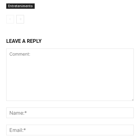
Entretenimento
LEAVE A REPLY
Comment:
Na
Ema