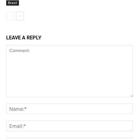
Brasil
LEAVE A REPLY
Comment:
Na
Ema