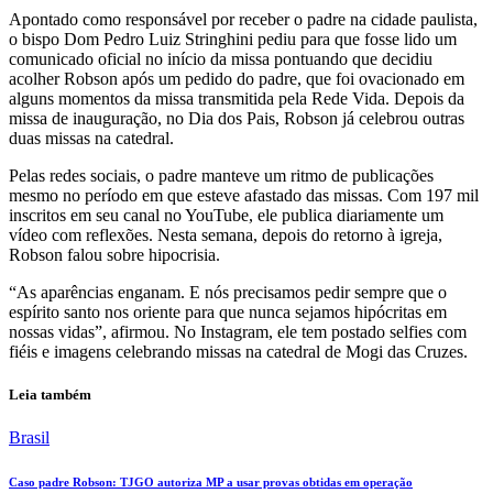
Apontado como responsável por receber o padre na cidade paulista,
o bispo Dom Pedro Luiz Stringhini pediu para que fosse lido um
comunicado oficial no início da missa pontuando que decidiu
acolher Robson após um pedido do padre, que foi ovacionado em
alguns momentos da missa transmitida pela Rede Vida. Depois da
missa de inauguração, no Dia dos Pais, Robson já celebrou outras
duas missas na catedral.
Pelas redes sociais, o padre manteve um ritmo de publicações
mesmo no período em que esteve afastado das missas. Com 197 mil
inscritos em seu canal no YouTube, ele publica diariamente um
vídeo com reflexões. Nesta semana, depois do retorno à igreja,
Robson falou sobre hipocrisia.
“As aparências enganam. E nós precisamos pedir sempre que o
espírito santo nos oriente para que nunca sejamos hipócritas em
nossas vidas”, afirmou. No Instagram, ele tem postado selfies com
fiéis e imagens celebrando missas na catedral de Mogi das Cruzes.
Leia também
Brasil
Caso padre Robson: TJGO autoriza MP a usar provas obtidas em operação