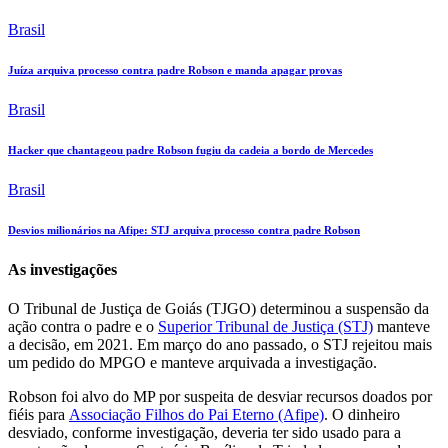
Brasil
Juíza arquiva processo contra padre Robson e manda apagar provas
Brasil
Hacker que chantageou padre Robson fugiu da cadeia a bordo de Mercedes
Brasil
Desvios milionários na Afipe: STJ arquiva processo contra padre Robson
As investigações
O Tribunal de Justiça de Goiás (TJGO) determinou a suspensão da
ação contra o padre e o
Superior Tribunal de Justiça (STJ)
manteve
a decisão, em 2021. Em março do ano passado, o STJ rejeitou mais
um pedido do MPGO e manteve arquivada a investigação.
Robson foi alvo do MP por suspeita de desviar recursos doados por
fiéis para
Associação Filhos do Pai Eterno (Afipe)
. O dinheiro
desviado, conforme investigação, deveria ter sido usado para a