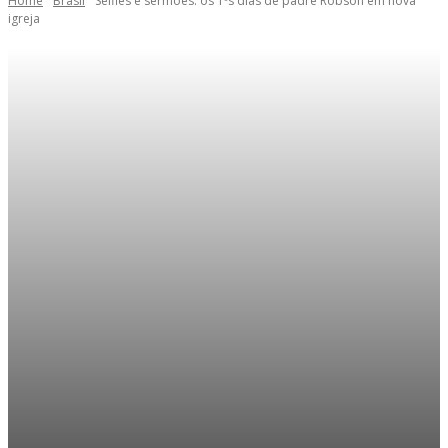
Home
Brasil
Selfies e sermões: os 1ºs dias de padre Robson em nova
igreja