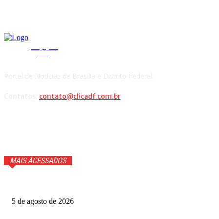
CLICA
DF
Portal de Notícias de Brasília e Distrito Federal.
Contatos:
contato@clicadf.com.br
MAIS ACESSADOS
Quem voltou na repescagem do MasterChef 2026? Veja
5 de agosto de 2026