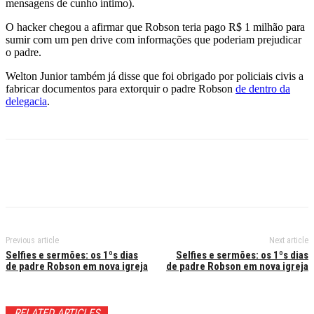
mensagens de cunho íntimo).
O hacker chegou a afirmar que Robson teria pago R$ 1 milhão para
sumir com um pen drive com informações que poderiam prejudicar
o padre.
Welton Junior também já disse que foi obrigado por policiais civis a
fabricar documentos para extorquir o padre Robson
de dentro da
delegacia
.
Previous article
Next article
Selfies e sermões: os 1ºs dias
Selfies e sermões: os 1ºs dias
de padre Robson em nova igreja
de padre Robson em nova igreja
RELATED ARTICLES