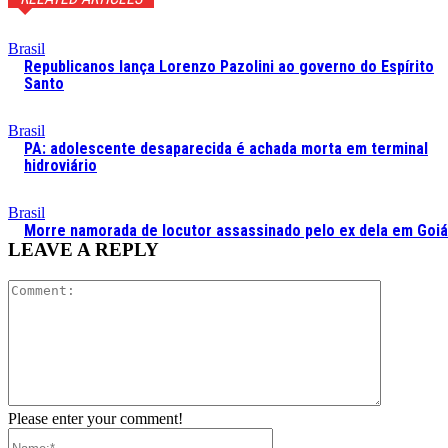
Brasil
Republicanos lança Lorenzo Pazolini ao governo do Espírito
Santo
Brasil
PA: adolescente desaparecida é achada morta em terminal
hidroviário
Brasil
Morre namorada de locutor assassinado pelo ex dela em Goi
LEAVE A REPLY
Comment:
Please enter your comment!
Name:*