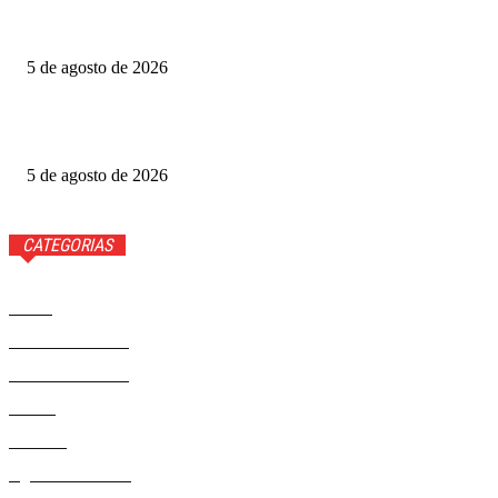
Grande Otelo premia 2 filmes na categoria principal; veja
vencedores
5 de agosto de 2026
Ted Lasso: veja quem volta e quem não estará na 4ª
temporada
5 de agosto de 2026
CATEGORIAS
Brasil
37558
Distrito Federal
19423
Entretenimento
14267
Saúde
9801
Politica
328
Agenda Cultural
46