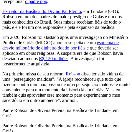
recepcionar
o padre pop
.
Ex-reitor da Basílica do Divino Pai Eterno
, em Trindade (GO),
Robson era um dos padres de maior prestígio de Goiás e um dos
mais conhecidos do Brasil. Suas missas recebiam fiéis de todo o
país, e ele foi um dos responsáveis pela expansão da basílica.
Em 2020, Robson foi afastado após uma investigação do Ministério
Público de Goiás (MPGO) apontar suspeita de um
esquema de
desvio milionário de dinheiro doado por fiéis
e que deveria ser
aplicado em obras religiosas. A suspeita era de que Robson havia
desviado ao menos
R$ 120 milhões
. A investigação foi
posteriormente arquivada.
Na primeira missa de seu retorno,
Robson
disse ter sido vítima de
uma “perseguição maldosa”. “A igreja reconheceu que tudo que
fizeram contra mim não passou de uma perseguição maldosa e muito
conveniente para um momento da história lá em Goiás. Mas, eu
também quis aproveitar esse momento para experimentar o meu
sacerdócio em outro ambiente”, afirmou.
Padre Robson de Oliveira Pereira, na Basílica de Trindade, em
Goiás
Padre Robson de Oliveira Pereira, na Basílica de Trindade, em
Goiás