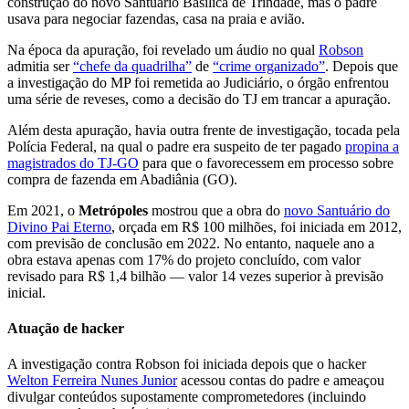
construção do novo Santuário Basílica de Trindade, mas o padre
usava para negociar fazendas, casa na praia e avião.
Na época da apuração, foi revelado um áudio no qual
Robson
admitia ser
“chefe da quadrilha”
de
“crime organizado”
. Depois que
a investigação do MP foi remetida ao Judiciário, o órgão enfrentou
uma série de reveses, como a decisão do TJ em trancar a apuração.
Além desta apuração, havia outra frente de investigação, tocada pela
Polícia Federal, na qual o padre era suspeito de ter pagado
propina a
magistrados do TJ-GO
para que o favorecessem em processo sobre
compra de fazenda em Abadiânia (GO).
Em 2021, o
Metrópoles
mostrou que a obra do
novo Santuário do
Divino Pai Eterno
, orçada em R$ 100 milhões, foi iniciada em 2012,
com previsão de conclusão em 2022. No entanto, naquele ano a
obra estava apenas com 17% do projeto concluído, com valor
revisado para R$ 1,4 bilhão — valor 14 vezes superior à previsão
inicial.
Atuação de hacker
A investigação contra Robson foi iniciada depois que o hacker
Welton Ferreira Nunes Junior
acessou contas do padre e ameaçou
divulgar conteúdos supostamente comprometedores (incluindo