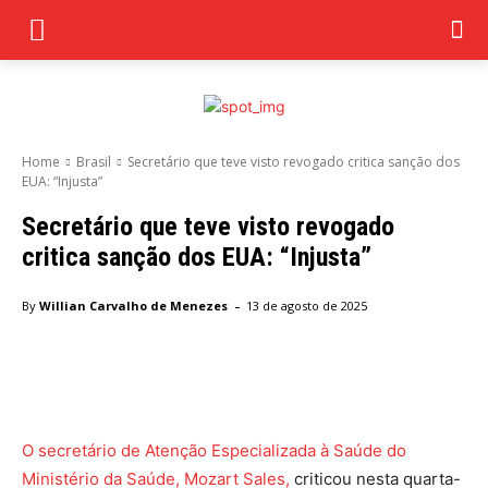
Home
Brasil
Secretário que teve visto revogado critica sanção dos
EUA: “Injusta”
Secretário que teve visto revogado
critica sanção dos EUA: “Injusta”
-
By
Willian Carvalho de Menezes
13 de agosto de 2025
Facebook
Twitter
Pinterest
Wha
O secretário de Atenção Especializada à Saúde do
Ministério da Saúde, Mozart Sales,
criticou nesta quarta-