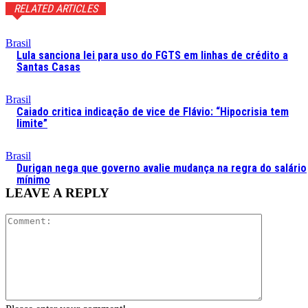
RELATED ARTICLES
Brasil
Lula sanciona lei para uso do FGTS em linhas de crédito a
Santas Casas
Brasil
Caiado critica indicação de vice de Flávio: “Hipocrisia tem
limite”
Brasil
Durigan nega que governo avalie mudança na regra do salário
mínimo
LEAVE A REPLY
Comment: