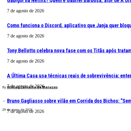
Gabigol na Netflix? Quem é Gabriel Barbosa, ator de A Ú
7 de agosto de 2026
Como funciona o Discord, aplicativo que Janja quer bloqu
7 de agosto de 2026
Tony Bellotto celebra nova fase com os Titãs após trata
7 de agosto de 2026
A Última Casa usa técnicas reais de sobrevivência: ente
7 de agosto de 2026
By
Willian Carvalho de Menezes
Bruno Gagliasso sobre vilão em Corrida dos Bichos: “S
-
29 de maio de 2026
7 de agosto de 2026