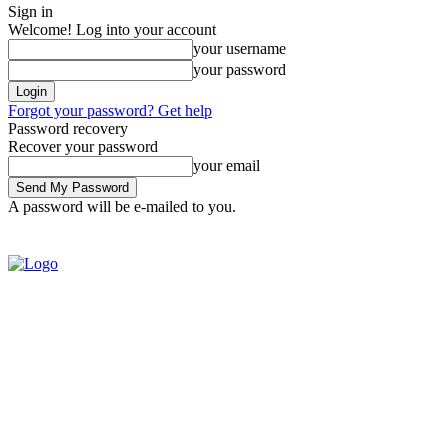
Sign in
Welcome! Log into your account
your username
your password
Forgot your password? Get help
Password recovery
Recover your password
your email
A password will be e-mailed to you.
SIGN IN / JOIN
BRASIL
POL