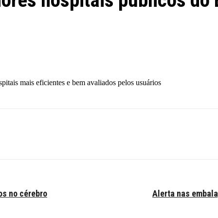
ores hospitais públicos do
pitais mais eficientes e bem avaliados pelos usuários
os no cérebro
Alerta nas embal