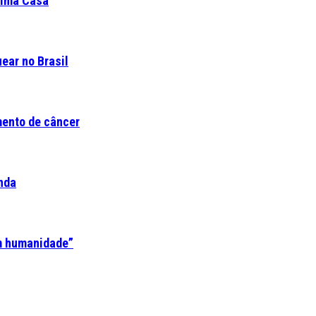
ltima Casa
ear no Brasil
mento de câncer
nda
em humanidade”