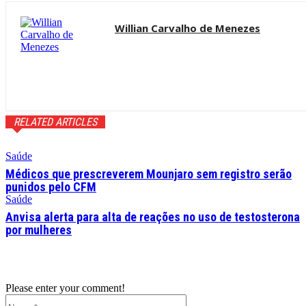
Willian Carvalho de Menezes
RELATED ARTICLES
Saúde
Médicos que prescreverem Mounjaro sem registro serão
punidos pelo CFM
Saúde
Anvisa alerta para alta de reações no uso de testosterona
por mulheres
Please enter your comment!
Name:*