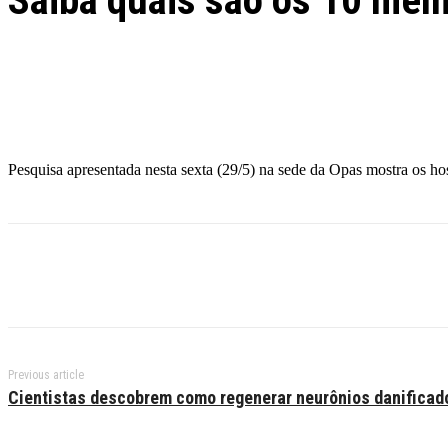
Saiba quais são os 10 melh
Facebook
Twitter
Pinterest
WhatsApp
Pesquisa apresentada nesta sexta (29/5) na sede da Opas mostra os hos
Previous article
Cientistas descobrem como regenerar neurônios danificad