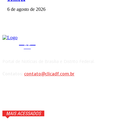
6 de agosto de 2026
CLICA
DF
Portal de Notícias de Brasília e Distrito Federal.
Contatos:
contato@clicadf.com.br
MAIS ACESSADOS
GTA 6 ganhará trailer com cenas inéditas na Netflix. Veja
detalhes