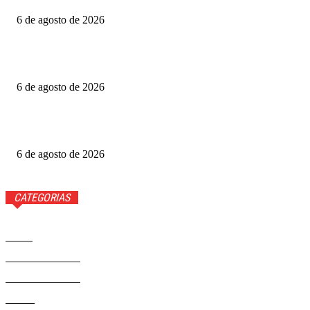
6 de agosto de 2026
Fotógrafo Rainer Faulstich leva Studio Cosplay ao
Metrópoles Game Festival
6 de agosto de 2026
Diretor expõe “boicote” a O Agente Secreto após empate
no Grande Otelo
6 de agosto de 2026
CATEGORIAS
Brasil
37568
Distrito Federal
19424
Entretenimento
14274
Saúde
9808