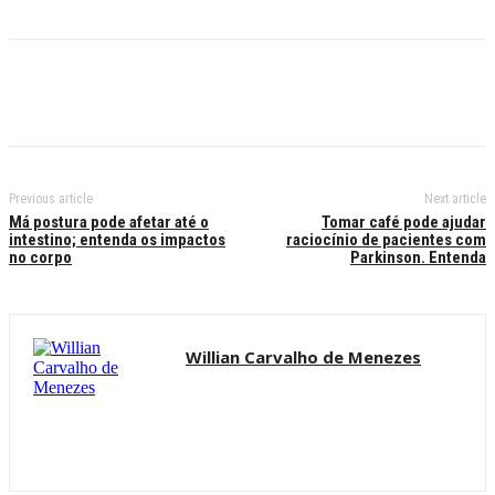
Previous article
Next article
Má postura pode afetar até o
Tomar café pode ajudar
intestino; entenda os impactos
raciocínio de pacientes com
no corpo
Parkinson. Entenda
Willian Carvalho de Menezes