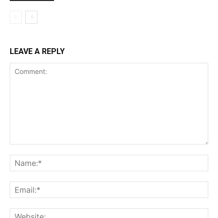
LEAVE A REPLY
Comment:
Na
Ema
Web