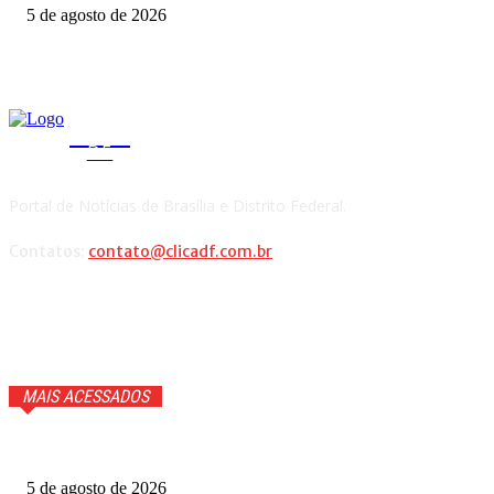
5 de agosto de 2026
CLICA
DF
Portal de Notícias de Brasília e Distrito Federal.
Contatos:
contato@clicadf.com.br
MAIS ACESSADOS
Quem voltou na repescagem do MasterChef 2026? Veja
5 de agosto de 2026