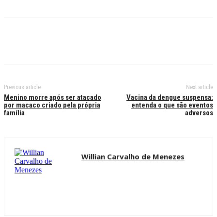
Previous article
Next article
Menino morre após ser atacado
Vacina da dengue suspensa:
por macaco criado pela própria
entenda o que são eventos
família
adversos
Willian Carvalho de Menezes