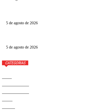
Grande Otelo premia 2 filmes na categoria principal; veja
vencedores
5 de agosto de 2026
Ted Lasso: veja quem volta e quem não estará na 4ª
temporada
5 de agosto de 2026
CATEGORIAS
Brasil
37558
Distrito Federal
19423
Entretenimento
14267
Saúde
9801
Politica
328