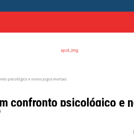
ITICA
DISTRITO FEDERAL
SAÚDE
ENTRETENIME
nto psicológico e novos jogos mortais
m confronto psicológico e 
5