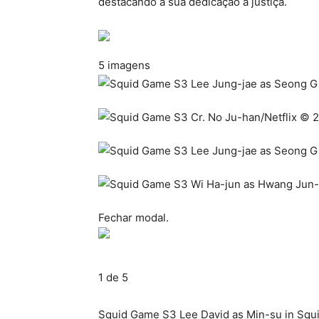
destacando a sua dedicação à justiça.
5 imagens
Fechar modal.
1 de 5
Squid Game S3 Lee David as Min-su in Squ