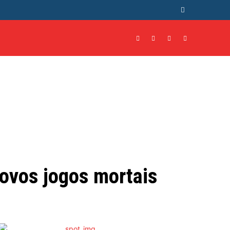
NTO
CULTURA
MORE
novos jogos mortais