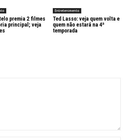
nto
Entretenimento
elo premia 2 filmes
Ted Lasso: veja quem volta e
ria principal; veja
quem não estará na 4ª
es
temporada
Name:*