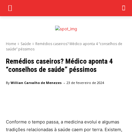
Home
Saúde
Remédios caseiros? Médico aponta 4 “conselhos de
saúde” péssimos
Remédios caseiros? Médico aponta 4
“conselhos de saúde” péssimos
-
By
Willian Carvalho de Menezes
23 de fevereiro de 2024
Facebook
Twitter
Pinterest
Wha
Conforme o tempo passa, a medicina evolui e algumas
tradições relacionadas à saúde caem por terra. Existem,