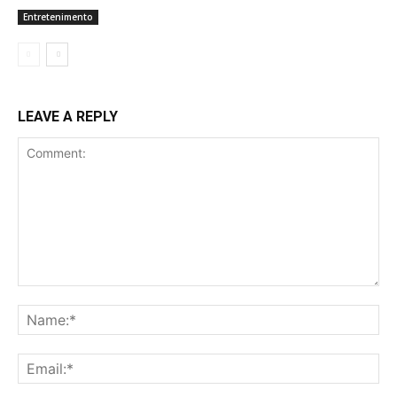
Entretenimento
LEAVE A REPLY
Comment:
Na
Ema