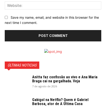
Web
Save my name, email, and website in this browser for the
next time I comment.
ÚLTIMAS NOTICIAS
Anitta faz confissão ao vivo e Ana Maria
Braga cai na gargalhada. Veja
7 de agosto de 2026
Gabigol na Netflix? Quem é Gabriel
Barbosa, ator de A Última Casa