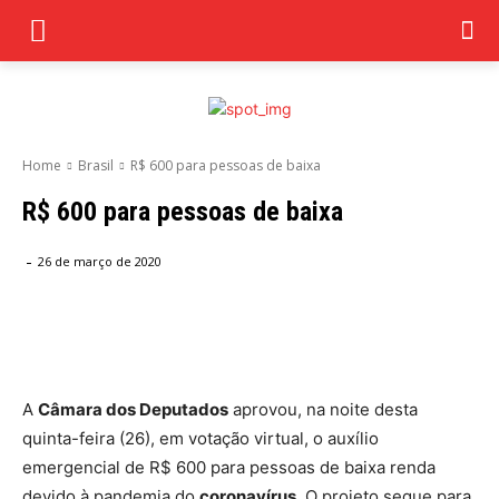
Home
Brasil
R$ 600 para pessoas de baixa
R$ 600 para pessoas de baixa
-
26 de março de 2020
Facebook
Twitter
Pinterest
Wha
A
Câmara dos Deputados
aprovou, na noite desta
quinta-feira (26), em votação virtual, o auxílio
emergencial de R$ 600 para pessoas de baixa renda
devido à pandemia do
coronavírus
. O projeto segue para