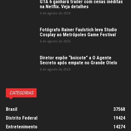
GTA 6 ganhará trailer com cenas inéditas
na Netflix. Veja detalhes
6 de agosto de 2026
Fotógrafo Rainer Faulstich leva Studio
Cosplay ao Metrópoles Game Festival
6 de agosto de 2026
Diretor expõe “boicote” a O Agente
Secreto após empate no Grande Otelo
6 de agosto de 2026
CATEGORIAS
Brasil
37568
Distrito Federal
19424
Entretenimento
14274