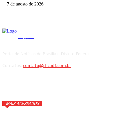
7 de agosto de 2026
CLICA
DF
Portal de Notícias de Brasília e Distrito Federal.
Contatos:
contato@clicadf.com.br
MAIS ACESSADOS
Anitta faz confissão ao vivo e Ana Maria Braga cai na
gargalhada. Veja