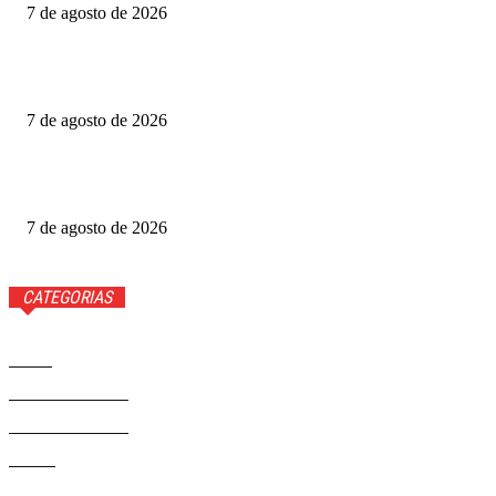
7 de agosto de 2026
Gabigol na Netflix? Quem é Gabriel Barbosa, ator de A
Última Casa
7 de agosto de 2026
Como funciona o Discord, aplicativo que Janja quer bloquear
no Brasil
7 de agosto de 2026
CATEGORIAS
Brasil
37581
Distrito Federal
19427
Entretenimento
14284
Saúde
9817
Politica
329