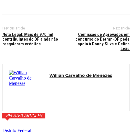
Previous article
Next article
Nota Legal: Mais de 970 mil
Comissão de Aprovados em
contribuintes do DF ainda não
concurso do Detran-DF pede
resgataram créditos
apoio à Donny Silva e Celina
Leão
Willian Carvalho de Menezes
RELATED ARTICLES
Distrito Federal