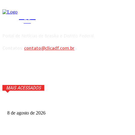
CLICA
DF
Portal de Notícias de Brasília e Distrito Federal.
Contatos:
contato@clicadf.com.br
MAIS ACESSADOS
Cauã Reymond coloca repórter em saia justa ao vivo
8 de agosto de 2026
Produtoras cobram GDF por recursos para o Festival de
Brasília