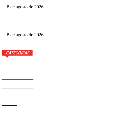
8 de agosto de 2026
Luis Roberto volta à Globo quatro meses após diagnóstico
de câncer
8 de agosto de 2026
CATEGORIAS
Brasil
37593
Distrito Federal
19432
Entretenimento
14294
Saúde
9823
Politica
329
Agenda Cultural
46
Délio Andrade
32