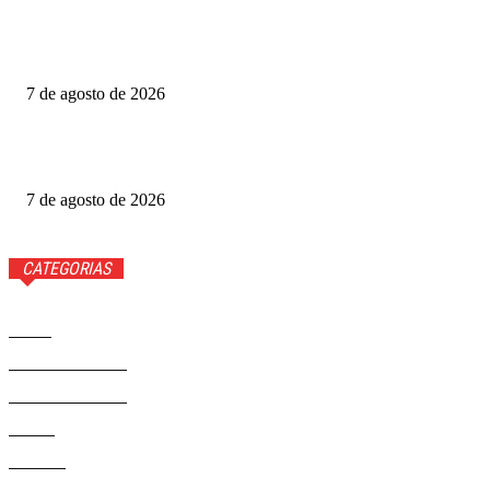
Gabigol na Netflix? Quem é Gabriel Barbosa, ator de A
Última Casa
7 de agosto de 2026
Como funciona o Discord, aplicativo que Janja quer bloquear
no Brasil
7 de agosto de 2026
CATEGORIAS
Brasil
37581
Distrito Federal
19427
Entretenimento
14284
Saúde
9817
Politica
329