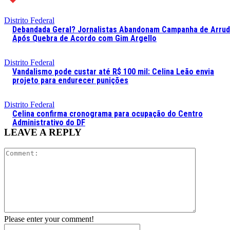
Distrito Federal
Debandada Geral? Jornalistas Abandonam Campanha de Arru
Após Quebra de Acordo com Gim Argello
Distrito Federal
Vandalismo pode custar até R$ 100 mil: Celina Leão envia
projeto para endurecer punições
Distrito Federal
Celina confirma cronograma para ocupação do Centro
Administrativo do DF
LEAVE A REPLY
Comment:
Please enter your comment!
Name:*