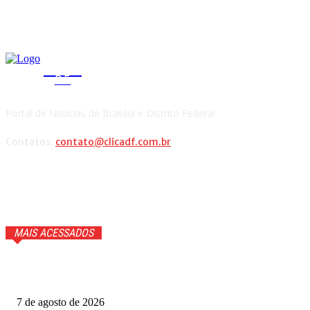
CLICA
DF
Portal de Notícias de Brasília e Distrito Federal.
Contatos:
contato@clicadf.com.br
MAIS ACESSADOS
Anitta faz confissão ao vivo e Ana Maria Braga cai na
gargalhada. Veja
7 de agosto de 2026